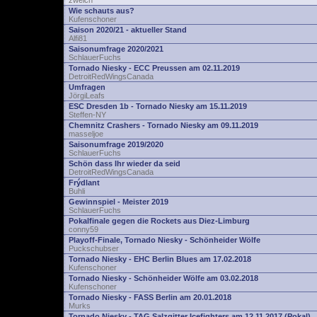
zwelch
Wie schauts aus?
Kufenschoner
Saison 2020/21 - aktueller Stand
Alfi81
Saisonumfrage 2020/2021
SchlauerFuchs
Tornado Niesky - ECC Preussen am 02.11.2019
DetroitRedWingsCanada
Umfragen
JörgiLeafs
ESC Dresden 1b - Tornado Niesky am 15.11.2019
Steffen-NY
Chemnitz Crashers - Tornado Niesky am 09.11.2019
masseljoe
Saisonumfrage 2019/2020
SchlauerFuchs
Schön dass Ihr wieder da seid
DetroitRedWingsCanada
Frýdlant
Buhli
Gewinnspiel - Meister 2019
SchlauerFuchs
Pokalfinale gegen die Rockets aus Diez-Limburg
conny59
Playoff-Finale, Tornado Niesky - Schönheider Wölfe
Puckschubser
Tornado Niesky - EHC Berlin Blues am 17.02.2018
Kufenschoner
Tornado Niesky - Schönheider Wölfe am 03.02.2018
Kufenschoner
Tornado Niesky - FASS Berlin am 20.01.2018
Murks
Tornado Niesky - TAG Salzgitter Icefighters am 12.11.2017 (Pokal)