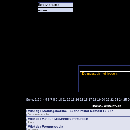
Alle
Das
Forum
Spiele
Team
alle
Tore
* Du musst dich einloggen.
Seite:
1
2
3
4
5
6
7
8
9
10
11
12
13
14
15
16
17
18
19
20
21
22
23
24
25
2
Thema / erstellt von
Wichtig:
Störungshotline - Euer direkter Kontakt zu uns
SchlauerFuchs
Wichtig:
Fanbus Mitfahrbestimmungen
Bane
Wichtig:
Forumsregeln