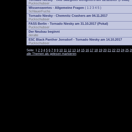
Puckschubser
Wissenswertes - Allgemeine Fragen
(
1
2
3
4
5
)
SchlauerFuchs
Tornado Niesky - Chemnitz Crashers am 04.11.2017
Puckschubser
FASS Berlin - Tornado Niesky am 31.10.2017 (Pokal)
Puckschubser
Der Neubau beginnt
deralte
ESC Black Panther Jonsdorf - Tornado Niesky am 14.10.2017
Puckschubser
Seite:
1
2
3
4
5
6
7
8
9
10
11
12
13
14
15
16
17
18
19
20
21
22
23
24
25
2
alle Themen als gelesen markieren