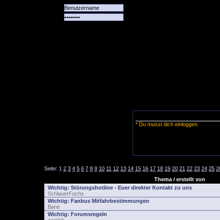
Alle
Das
Forum
Spiele
Team
alle
Tore
* Du musst dich einloggen.
Seite:
1
2
3
4
5
6
7
8
9
10
11
12
13
14
15
16
17
18
19
20
21
22
23
24
25
2
Thema / erstellt von
Wichtig:
Störungshotline - Euer direkter Kontakt zu uns
SchlauerFuchs
Wichtig:
Fanbus Mitfahrbestimmungen
Bane
Wichtig:
Forumsregeln