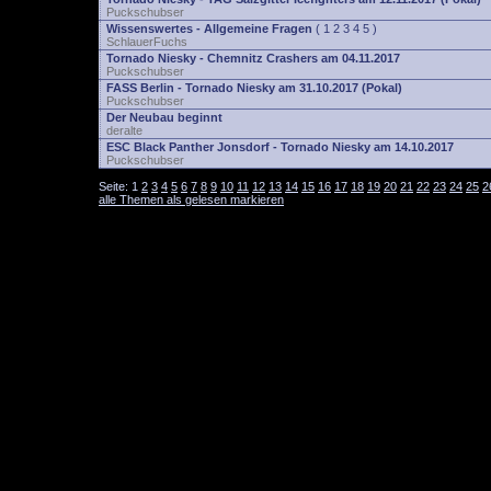
Puckschubser
Wissenswertes - Allgemeine Fragen
(
1
2
3
4
5
)
SchlauerFuchs
Tornado Niesky - Chemnitz Crashers am 04.11.2017
Puckschubser
FASS Berlin - Tornado Niesky am 31.10.2017 (Pokal)
Puckschubser
Der Neubau beginnt
deralte
ESC Black Panther Jonsdorf - Tornado Niesky am 14.10.2017
Puckschubser
Seite:
1
2
3
4
5
6
7
8
9
10
11
12
13
14
15
16
17
18
19
20
21
22
23
24
25
2
alle Themen als gelesen markieren