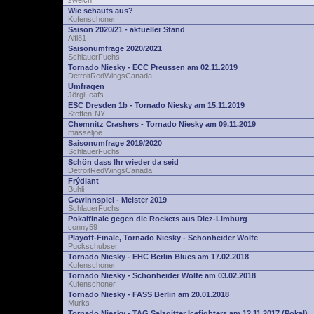
zwelch
Wie schauts aus?
Kufenschoner
Saison 2020/21 - aktueller Stand
Alfi81
Saisonumfrage 2020/2021
SchlauerFuchs
Tornado Niesky - ECC Preussen am 02.11.2019
DetroitRedWingsCanada
Umfragen
JörgiLeafs
ESC Dresden 1b - Tornado Niesky am 15.11.2019
Steffen-NY
Chemnitz Crashers - Tornado Niesky am 09.11.2019
masseljoe
Saisonumfrage 2019/2020
SchlauerFuchs
Schön dass Ihr wieder da seid
DetroitRedWingsCanada
Frýdlant
Buhli
Gewinnspiel - Meister 2019
SchlauerFuchs
Pokalfinale gegen die Rockets aus Diez-Limburg
conny59
Playoff-Finale, Tornado Niesky - Schönheider Wölfe
Puckschubser
Tornado Niesky - EHC Berlin Blues am 17.02.2018
Kufenschoner
Tornado Niesky - Schönheider Wölfe am 03.02.2018
Kufenschoner
Tornado Niesky - FASS Berlin am 20.01.2018
Murks
Tornado Niesky - TAG Salzgitter Icefighters am 12.11.2017 (Pokal)