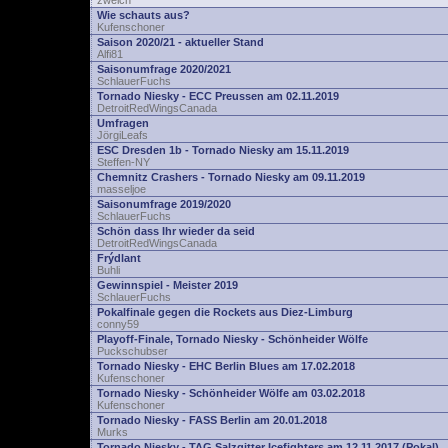
zwelch
Wie schauts aus?
Kufenschoner
Saison 2020/21 - aktueller Stand
Alfi81
Saisonumfrage 2020/2021
SchlauerFuchs
Tornado Niesky - ECC Preussen am 02.11.2019
DetroitRedWingsCanada
Umfragen
JörgiLeafs
ESC Dresden 1b - Tornado Niesky am 15.11.2019
Steffen-NY
Chemnitz Crashers - Tornado Niesky am 09.11.2019
masseljoe
Saisonumfrage 2019/2020
SchlauerFuchs
Schön dass Ihr wieder da seid
DetroitRedWingsCanada
Frýdlant
Buhli
Gewinnspiel - Meister 2019
SchlauerFuchs
Pokalfinale gegen die Rockets aus Diez-Limburg
conny59
Playoff-Finale, Tornado Niesky - Schönheider Wölfe
Puckschubser
Tornado Niesky - EHC Berlin Blues am 17.02.2018
Kufenschoner
Tornado Niesky - Schönheider Wölfe am 03.02.2018
Kufenschoner
Tornado Niesky - FASS Berlin am 20.01.2018
Murks
Tornado Niesky - TAG Salzgitter Icefighters am 12.11.2017 (Pokal)