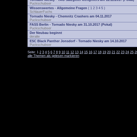
Puckschubser
Wissenswertes - Allgemeine Fragen
(
1
2
3
4
5
)
SchlauerFuchs
Tornado Niesky - Chemnitz Crashers am 04.11.2017
Puckschubser
FASS Berlin - Tornado Niesky am 31.10.2017 (Pokal)
Puckschubser
Der Neubau beginnt
deralte
ESC Black Panther Jonsdorf - Tornado Niesky am 14.10.2017
Puckschubser
Seite:
1
2
3
4
5
6
7
8
9
10
11
12
13
14
15
16
17
18
19
20
21
22
23
24
25
2
alle Themen als gelesen markieren