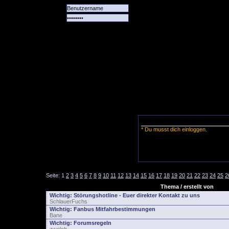
Alle
Das
Forum
Spiele
Team
alle
Tore
* Du musst dich einloggen.
Seite:
1
2
3
4
5
6
7
8
9
10
11
12
13
14
15
16
17
18
19
20
21
22
23
24
25
2
Thema / erstellt von
Wichtig:
Störungshotline - Euer direkter Kontakt zu uns
SchlauerFuchs
Wichtig:
Fanbus Mitfahrbestimmungen
Bane
Wichtig:
Forumsregeln