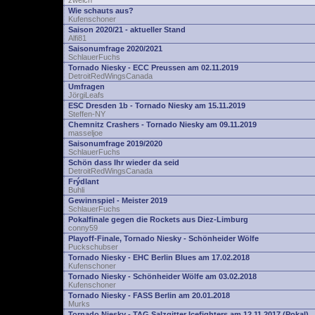
zwelch
Wie schauts aus?
Kufenschoner
Saison 2020/21 - aktueller Stand
Alfi81
Saisonumfrage 2020/2021
SchlauerFuchs
Tornado Niesky - ECC Preussen am 02.11.2019
DetroitRedWingsCanada
Umfragen
JörgiLeafs
ESC Dresden 1b - Tornado Niesky am 15.11.2019
Steffen-NY
Chemnitz Crashers - Tornado Niesky am 09.11.2019
masseljoe
Saisonumfrage 2019/2020
SchlauerFuchs
Schön dass Ihr wieder da seid
DetroitRedWingsCanada
Frýdlant
Buhli
Gewinnspiel - Meister 2019
SchlauerFuchs
Pokalfinale gegen die Rockets aus Diez-Limburg
conny59
Playoff-Finale, Tornado Niesky - Schönheider Wölfe
Puckschubser
Tornado Niesky - EHC Berlin Blues am 17.02.2018
Kufenschoner
Tornado Niesky - Schönheider Wölfe am 03.02.2018
Kufenschoner
Tornado Niesky - FASS Berlin am 20.01.2018
Murks
Tornado Niesky - TAG Salzgitter Icefighters am 12.11.2017 (Pokal)