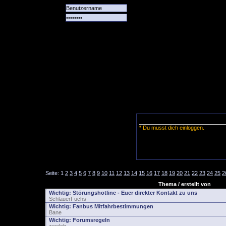
Alle
Das
Forum
Spiele
Team
alle
Tore
* Du musst dich einloggen.
Seite:
1
2
3
4
5
6
7
8
9
10
11
12
13
14
15
16
17
18
19
20
21
22
23
24
25
2
Thema / erstellt von
Wichtig:
Störungshotline - Euer direkter Kontakt zu uns
SchlauerFuchs
Wichtig:
Fanbus Mitfahrbestimmungen
Bane
Wichtig:
Forumsregeln