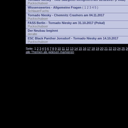
Puckschubser
Wissenswertes - Allgemeine Fragen
(
1
2
3
4
5
)
SchlauerFuchs
Tornado Niesky - Chemnitz Crashers am 04.11.2017
Puckschubser
FASS Berlin - Tornado Niesky am 31.10.2017 (Pokal)
Puckschubser
Der Neubau beginnt
deralte
ESC Black Panther Jonsdorf - Tornado Niesky am 14.10.2017
Puckschubser
Seite:
1
2
3
4
5
6
7
8
9
10
11
12
13
14
15
16
17
18
19
20
21
22
23
24
25
2
alle Themen als gelesen markieren