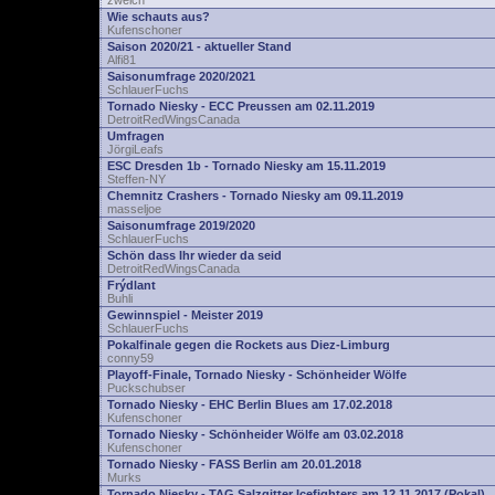
zwelch
Wie schauts aus?
Kufenschoner
Saison 2020/21 - aktueller Stand
Alfi81
Saisonumfrage 2020/2021
SchlauerFuchs
Tornado Niesky - ECC Preussen am 02.11.2019
DetroitRedWingsCanada
Umfragen
JörgiLeafs
ESC Dresden 1b - Tornado Niesky am 15.11.2019
Steffen-NY
Chemnitz Crashers - Tornado Niesky am 09.11.2019
masseljoe
Saisonumfrage 2019/2020
SchlauerFuchs
Schön dass Ihr wieder da seid
DetroitRedWingsCanada
Frýdlant
Buhli
Gewinnspiel - Meister 2019
SchlauerFuchs
Pokalfinale gegen die Rockets aus Diez-Limburg
conny59
Playoff-Finale, Tornado Niesky - Schönheider Wölfe
Puckschubser
Tornado Niesky - EHC Berlin Blues am 17.02.2018
Kufenschoner
Tornado Niesky - Schönheider Wölfe am 03.02.2018
Kufenschoner
Tornado Niesky - FASS Berlin am 20.01.2018
Murks
Tornado Niesky - TAG Salzgitter Icefighters am 12.11.2017 (Pokal)