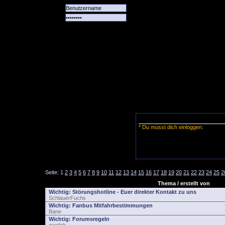
Alle
Das
Forum
Spiele
Team
alle
Tore
* Du musst dich einloggen.
Seite:
1
2
3
4
5
6
7
8
9
10
11
12
13
14
15
16
17
18
19
20
21
22
23
24
25
2
Thema / erstellt von
Wichtig:
Störungshotline - Euer direkter Kontakt zu uns
SchlauerFuchs
Wichtig:
Fanbus Mitfahrbestimmungen
Bane
Wichtig:
Forumsregeln