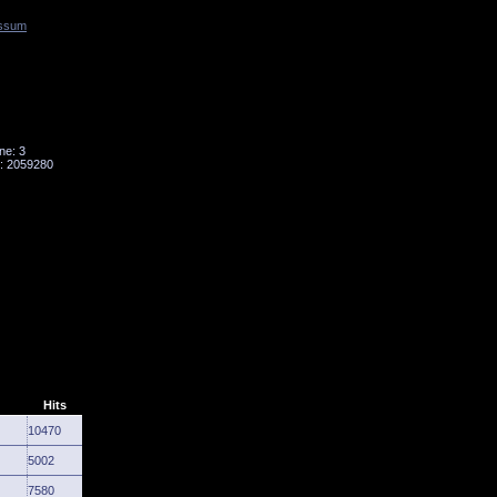
ssum
Tornado
Niesky
ne: 3
: 2059280
Hits
10470
5002
7580