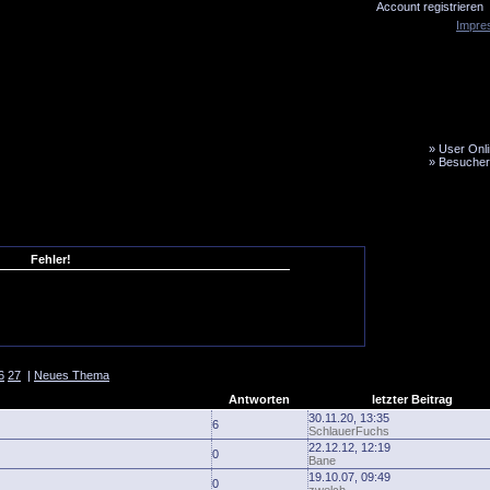
Account registrieren
Impre
»
User Onli
»
Besucher
LiveTicker
Media
Fanbus
Fehler!
6
27
|
Neues Thema
Antworten
letzter Beitrag
30.11.20, 13:35
6
SchlauerFuchs
22.12.12, 12:19
0
Bane
19.10.07, 09:49
0