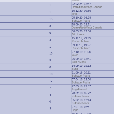
zwelch
02.02.24, 12:47
1
DetroitRedWingsCanada
10.12.20, 09:56
1
iofox
05.10.20, 08:28
15
SchlauerFuchs
28.09.20, 22:21
3
DetroitRedWingsCanada
06.03.20, 17:06
0
JörgiLeafs
15.11.19, 23:33
3
Puckschubser
09.11.19, 19:57
1
Puckschubser
27.10.19, 11:58
10
joker
26.09.19, 12:41
5
kein-niveau
14.09.19, 19:12
0
Buhli
21.09.18, 20:11
18
SchlauerFuchs
07.04.18, 22:00
17
SchlauerFuchs
27.03.18, 22:37
7
Angelfreund
20.02.18, 05:22
4
Kufenschoner
05.02.18, 12:14
0
Kufenschoner
27.01.18, 07:41
3
Lippe
16.11.17, 21:00