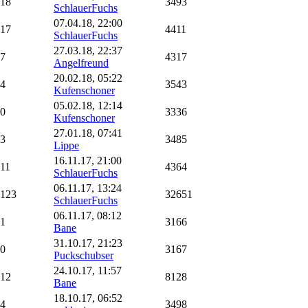
18
3493
SchlauerFuchs
07.04.18, 22:00
17
4411
SchlauerFuchs
27.03.18, 22:37
7
4317
Angelfreund
20.02.18, 05:22
4
3543
Kufenschoner
05.02.18, 12:14
0
3336
Kufenschoner
27.01.18, 07:41
3
3485
Lippe
16.11.17, 21:00
11
4364
SchlauerFuchs
06.11.17, 13:24
123
32651
SchlauerFuchs
06.11.17, 08:12
1
3166
Bane
31.10.17, 21:23
0
3167
Puckschubser
24.10.17, 11:57
12
8128
Bane
18.10.17, 06:52
4
3498