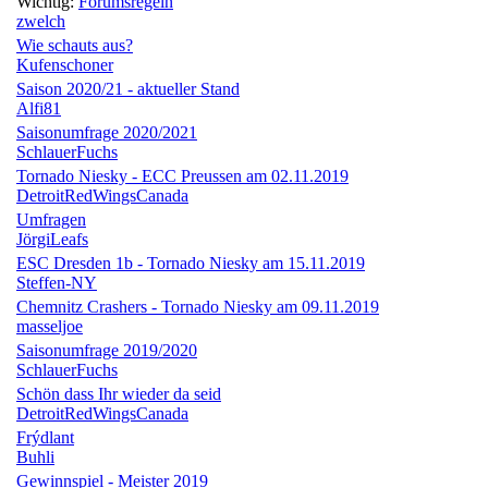
Wichtig:
Forumsregeln
zwelch
Wie schauts aus?
Kufenschoner
Saison 2020/21 - aktueller Stand
Alfi81
Saisonumfrage 2020/2021
SchlauerFuchs
Tornado Niesky - ECC Preussen am 02.11.2019
DetroitRedWingsCanada
Umfragen
JörgiLeafs
ESC Dresden 1b - Tornado Niesky am 15.11.2019
Steffen-NY
Chemnitz Crashers - Tornado Niesky am 09.11.2019
masseljoe
Saisonumfrage 2019/2020
SchlauerFuchs
Schön dass Ihr wieder da seid
DetroitRedWingsCanada
Frýdlant
Buhli
Gewinnspiel - Meister 2019