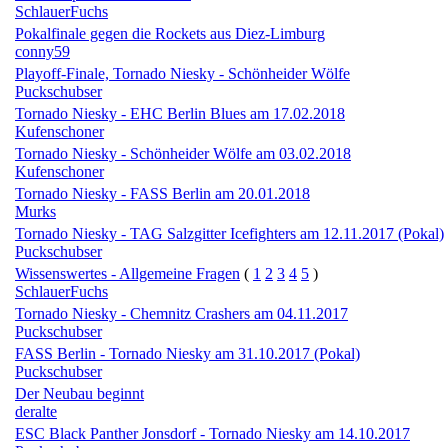
SchlauerFuchs
Pokalfinale gegen die Rockets aus Diez-Limburg
conny59
Playoff-Finale, Tornado Niesky - Schönheider Wölfe
Puckschubser
Tornado Niesky - EHC Berlin Blues am 17.02.2018
Kufenschoner
Tornado Niesky - Schönheider Wölfe am 03.02.2018
Kufenschoner
Tornado Niesky - FASS Berlin am 20.01.2018
Murks
Tornado Niesky - TAG Salzgitter Icefighters am 12.11.2017 (Pokal)
Puckschubser
Wissenswertes - Allgemeine Fragen
(
1
2
3
4
5
)
SchlauerFuchs
Tornado Niesky - Chemnitz Crashers am 04.11.2017
Puckschubser
FASS Berlin - Tornado Niesky am 31.10.2017 (Pokal)
Puckschubser
Der Neubau beginnt
deralte
ESC Black Panther Jonsdorf - Tornado Niesky am 14.10.2017