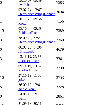
19.10.07, 09:49
0
7583
zwelch
02.02.24, 12:47
1
3094
DetroitRedWingsCanada
10.12.20, 09:56
1
7156
iofox
05.10.20, 08:28
15
7389
SchlauerFuchs
28.09.20, 22:21
3
7360
DetroitRedWingsCanada
06.03.20, 17:06
0
4679
JörgiLeafs
15.11.19, 23:33
3
3341
Puckschubser
09.11.19, 19:57
1
3290
Puckschubser
27.10.19, 11:58
10
3753
joker
26.09.19, 12:41
5
3228
kein-niveau
14.09.19, 19:12
0
2861
Buhli
21.09.18, 20:11