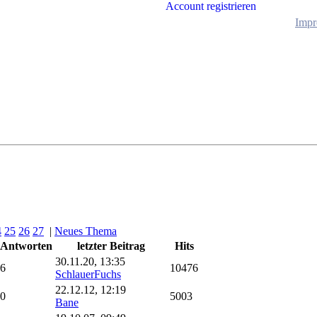
Account registrieren
Impr
4
25
26
27
|
Neues Thema
Antworten
letzter Beitrag
Hits
30.11.20, 13:35
6
10476
SchlauerFuchs
22.12.12, 12:19
0
5003
Bane