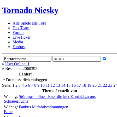
Tornado Niesky
Alle Spiele alle Tore
Das Team
Forum
LiveTicker
Media
Fanbus
»
User Online: 1
»
Besucher: 2060392
Fehler!
* Du musst dich einloggen.
Seite:
1
2
3
4
5
6
7
8
9
10
11
12
13
14
15
16
17
18
19
20
21
22
23
2
Thema / erstellt von
Wichtig:
Störungshotline - Euer direkter Kontakt zu uns
SchlauerFuchs
Wichtig:
Fanbus Mitfahrbestimmungen
Bane