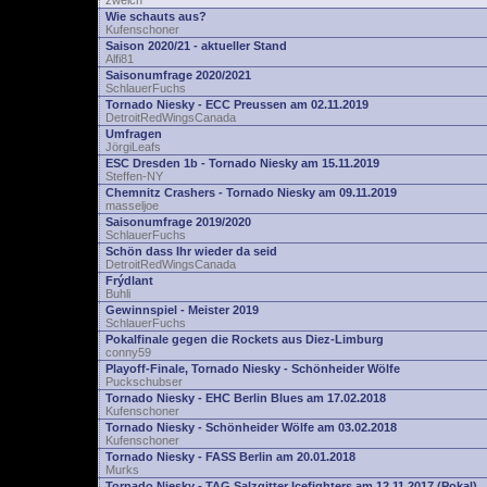
zwelch
Wie schauts aus?
Kufenschoner
Saison 2020/21 - aktueller Stand
Alfi81
Saisonumfrage 2020/2021
SchlauerFuchs
Tornado Niesky - ECC Preussen am 02.11.2019
DetroitRedWingsCanada
Umfragen
JörgiLeafs
ESC Dresden 1b - Tornado Niesky am 15.11.2019
Steffen-NY
Chemnitz Crashers - Tornado Niesky am 09.11.2019
masseljoe
Saisonumfrage 2019/2020
SchlauerFuchs
Schön dass Ihr wieder da seid
DetroitRedWingsCanada
Frýdlant
Buhli
Gewinnspiel - Meister 2019
SchlauerFuchs
Pokalfinale gegen die Rockets aus Diez-Limburg
conny59
Playoff-Finale, Tornado Niesky - Schönheider Wölfe
Puckschubser
Tornado Niesky - EHC Berlin Blues am 17.02.2018
Kufenschoner
Tornado Niesky - Schönheider Wölfe am 03.02.2018
Kufenschoner
Tornado Niesky - FASS Berlin am 20.01.2018
Murks
Tornado Niesky - TAG Salzgitter Icefighters am 12.11.2017 (Pokal)