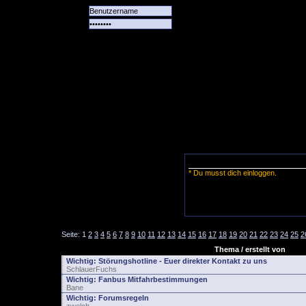
Alle
Das
Forum
Spiele
Team
alle
Tore
* Du musst dich einloggen.
Seite:
1
2
3
4
5
6
7
8
9
10
11
12
13
14
15
16
17
18
19
20
21
22
23
24
25
2
Thema / erstellt von
Wichtig:
Störungshotline - Euer direkter Kontakt zu uns
SchlauerFuchs
Wichtig:
Fanbus Mitfahrbestimmungen
Bane
Wichtig:
Forumsregeln