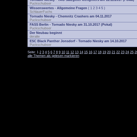
Puckschubser
Wissenswertes - Allgemeine Fragen
(
1
2
3
4
5
)
SchlauerFuchs
Tornado Niesky - Chemnitz Crashers am 04.11.2017
Puckschubser
FASS Berlin - Tornado Niesky am 31.10.2017 (Pokal)
Puckschubser
Der Neubau beginnt
deralte
ESC Black Panther Jonsdorf - Tornado Niesky am 14.10.2017
Puckschubser
Seite:
1
2
3
4
5
6
7
8
9
10
11
12
13
14
15
16
17
18
19
20
21
22
23
24
25
2
alle Themen als gelesen markieren