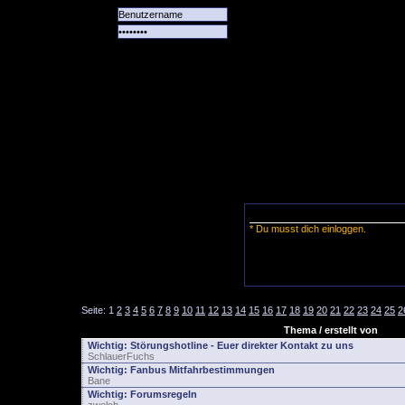
Alle
Das
Forum
Spiele
Team
alle
Tore
* Du musst dich einloggen.
Seite:
1
2
3
4
5
6
7
8
9
10
11
12
13
14
15
16
17
18
19
20
21
22
23
24
25
2
Thema / erstellt von
Wichtig:
Störungshotline - Euer direkter Kontakt zu uns
SchlauerFuchs
Wichtig:
Fanbus Mitfahrbestimmungen
Bane
Wichtig:
Forumsregeln