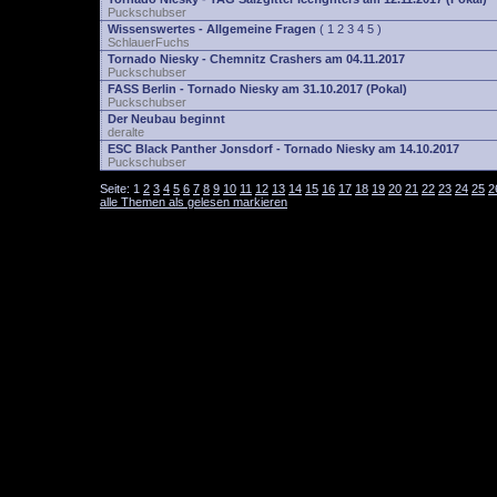
Puckschubser
Wissenswertes - Allgemeine Fragen
(
1
2
3
4
5
)
SchlauerFuchs
Tornado Niesky - Chemnitz Crashers am 04.11.2017
Puckschubser
FASS Berlin - Tornado Niesky am 31.10.2017 (Pokal)
Puckschubser
Der Neubau beginnt
deralte
ESC Black Panther Jonsdorf - Tornado Niesky am 14.10.2017
Puckschubser
Seite:
1
2
3
4
5
6
7
8
9
10
11
12
13
14
15
16
17
18
19
20
21
22
23
24
25
2
alle Themen als gelesen markieren