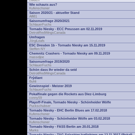
zwelch
Wie schauts aus?
Kufenschoner
Saison 2020/21 - aktueller Stand
Alfi81
Saisonumfrage 2020/2021
SchlauerFuchs
Tornado Niesky - ECC Preussen am 02.11.2019
DetroitRedWingsCanada
Umfragen
JörgiLeafs
ESC Dresden 1b - Tornado Niesky am 15.11.2019
Steffen-NY
Chemnitz Crashers - Tornado Niesky am 09.11.2019
masseljoe
Saisonumfrage 2019/2020
SchlauerFuchs
Schön dass Ihr wieder da seid
DetroitRedWingsCanada
Frýdlant
Buhli
Gewinnspiel - Meister 2019
SchlauerFuchs
Pokalfinale gegen die Rockets aus Diez-Limburg
conny59
Playoff-Finale, Tornado Niesky - Schönheider Wölfe
Puckschubser
Tornado Niesky - EHC Berlin Blues am 17.02.2018
Kufenschoner
Tornado Niesky - Schönheider Wölfe am 03.02.2018
Kufenschoner
Tornado Niesky - FASS Berlin am 20.01.2018
Murks
Tornado Niesky - TAG Salzgitter Icefighters am 12.11.2017 (Pokal)