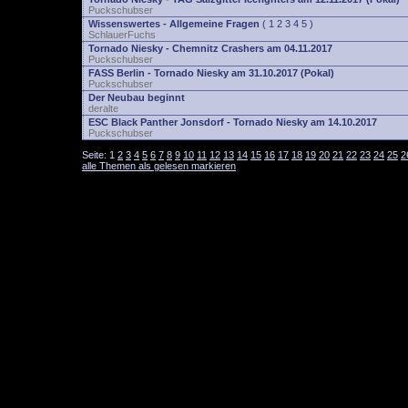
Puckschubser
Wissenswertes - Allgemeine Fragen
(
1
2
3
4
5
)
SchlauerFuchs
Tornado Niesky - Chemnitz Crashers am 04.11.2017
Puckschubser
FASS Berlin - Tornado Niesky am 31.10.2017 (Pokal)
Puckschubser
Der Neubau beginnt
deralte
ESC Black Panther Jonsdorf - Tornado Niesky am 14.10.2017
Puckschubser
Seite:
1
2
3
4
5
6
7
8
9
10
11
12
13
14
15
16
17
18
19
20
21
22
23
24
25
2
alle Themen als gelesen markieren