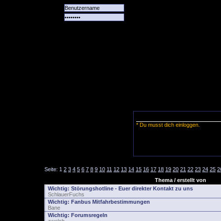
Alle
Das
Forum
Spiele
Team
alle
Tore
* Du musst dich einloggen.
Seite:
1
2
3
4
5
6
7
8
9
10
11
12
13
14
15
16
17
18
19
20
21
22
23
24
25
2
Thema / erstellt von
Wichtig:
Störungshotline - Euer direkter Kontakt zu uns
SchlauerFuchs
Wichtig:
Fanbus Mitfahrbestimmungen
Bane
Wichtig:
Forumsregeln