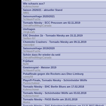
zwelch
Wie schauts aus?
Kufenschoner
Saison 2020/21 - aktueller Stand
Alfi81
Saisonumfrage 2020/2021
SchlauerFuchs
Tornado Niesky - ECC Preussen am 02.11.2019
DetroitRedWingsCanada
Umfragen
JörgiLeafs
ESC Dresden 1b - Tornado Niesky am 15.11.2019
Steffen-NY
Chemnitz Crashers - Tornado Niesky am 09.11.2019
masseljoe
Saisonumfrage 2019/2020
SchlauerFuchs
Schön dass Ihr wieder da seid
DetroitRedWingsCanada
Frýdlant
Buhli
Gewinnspiel - Meister 2019
SchlauerFuchs
Pokalfinale gegen die Rockets aus Diez-Limburg
conny59
Playoff-Finale, Tornado Niesky - Schönheider Wölfe
Puckschubser
Tornado Niesky - EHC Berlin Blues am 17.02.2018
Kufenschoner
Tornado Niesky - Schönheider Wölfe am 03.02.2018
Kufenschoner
Tornado Niesky - FASS Berlin am 20.01.2018
Murks
Tornado Niesky - TAG Salzgitter Icefighters am 12.11.2017 (Pokal)