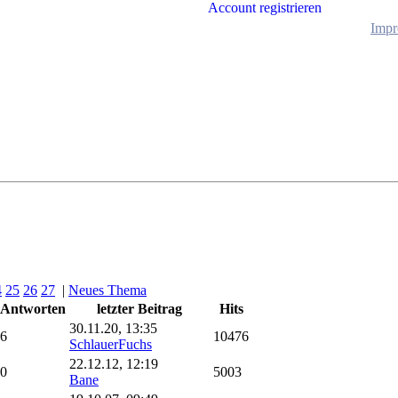
Account registrieren
Impr
4
25
26
27
|
Neues Thema
Antworten
letzter Beitrag
Hits
30.11.20, 13:35
6
10476
SchlauerFuchs
22.12.12, 12:19
0
5003
Bane