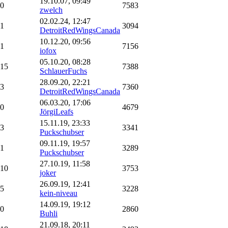
19.10.07, 09:49
0
7583
zwelch
02.02.24, 12:47
1
3094
DetroitRedWingsCanada
10.12.20, 09:56
1
7156
iofox
05.10.20, 08:28
15
7388
SchlauerFuchs
28.09.20, 22:21
3
7360
DetroitRedWingsCanada
06.03.20, 17:06
0
4679
JörgiLeafs
15.11.19, 23:33
3
3341
Puckschubser
09.11.19, 19:57
1
3289
Puckschubser
27.10.19, 11:58
10
3753
joker
26.09.19, 12:41
5
3228
kein-niveau
14.09.19, 19:12
0
2860
Buhli
21.09.18, 20:11