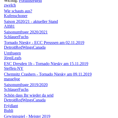
Wichtig:
Forumsregeln
zwelch
Wie schauts aus?
Kufenschoner
Saison 2020/21 - aktueller Stand
Alfi81
Saisonumfrage 2020/2021
SchlauerFuchs
Tornado Niesky - ECC Preussen am 02.11.2019
DetroitRedWingsCanada
Umfragen
JörgiLeafs
ESC Dresden 1b - Tornado Niesky am 15.11.2019
Steffen-NY
Chemnitz Crashers - Tornado Niesky am 09.11.2019
masseljoe
Saisonumfrage 2019/2020
SchlauerFuchs
Schön dass Ihr wieder da seid
DetroitRedWingsCanada
Frýdlant
Buhli
Gewinnspiel - Meister 2019