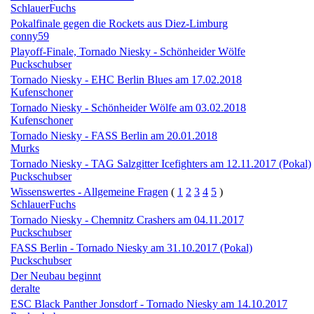
SchlauerFuchs
Pokalfinale gegen die Rockets aus Diez-Limburg
conny59
Playoff-Finale, Tornado Niesky - Schönheider Wölfe
Puckschubser
Tornado Niesky - EHC Berlin Blues am 17.02.2018
Kufenschoner
Tornado Niesky - Schönheider Wölfe am 03.02.2018
Kufenschoner
Tornado Niesky - FASS Berlin am 20.01.2018
Murks
Tornado Niesky - TAG Salzgitter Icefighters am 12.11.2017 (Pokal)
Puckschubser
Wissenswertes - Allgemeine Fragen
(
1
2
3
4
5
)
SchlauerFuchs
Tornado Niesky - Chemnitz Crashers am 04.11.2017
Puckschubser
FASS Berlin - Tornado Niesky am 31.10.2017 (Pokal)
Puckschubser
Der Neubau beginnt
deralte
ESC Black Panther Jonsdorf - Tornado Niesky am 14.10.2017