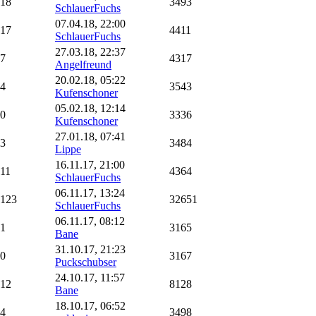
18
3493
SchlauerFuchs
07.04.18, 22:00
17
4411
SchlauerFuchs
27.03.18, 22:37
7
4317
Angelfreund
20.02.18, 05:22
4
3543
Kufenschoner
05.02.18, 12:14
0
3336
Kufenschoner
27.01.18, 07:41
3
3484
Lippe
16.11.17, 21:00
11
4364
SchlauerFuchs
06.11.17, 13:24
123
32651
SchlauerFuchs
06.11.17, 08:12
1
3165
Bane
31.10.17, 21:23
0
3167
Puckschubser
24.10.17, 11:57
12
8128
Bane
18.10.17, 06:52
4
3498