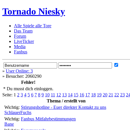
Tornado Niesky
Alle Spiele alle Tore
Das Team
Forum
LiveTicker
Media
Fanbus
»
User Online: 3
»
Besucher: 2060290
Fehler!
* Du musst dich einloggen.
Seite:
1
2
3
4
5
6
7
8
9
10
11
12
13
14
15
16
17
18
19
20
21
22
23
2
Thema / erstellt von
Wichtig:
Störungshotline - Euer direkter Kontakt zu uns
SchlauerFuchs
Wichtig:
Fanbus Mitfahrbestimmungen
Bane