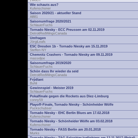
zwelch
Wie schauts aus?
Kufenschoner
Saison 2020/21 - aktueller Stand
Alfi81
Saisonumfrage 2020/2021
SchlauerFuchs
Tornado Niesky - ECC Preussen am 02.11.2019
DetroitRedWingsCanada
Umfragen
JörgiLeafs
ESC Dresden 1b - Tornado Niesky am 15.11.2019
Steffen-NY
Chemnitz Crashers - Tornado Niesky am 09.11.2019
masseljoe
Saisonumfrage 2019/2020
SchlauerFuchs
Schön dass Ihr wieder da seid
DetroitRedWingsCanada
Frýdlant
Buhli
Gewinnspiel - Meister 2019
SchlauerFuchs
Pokalfinale gegen die Rockets aus Diez-Limburg
conny59
Playoff-Finale, Tornado Niesky - Schönheider Wölfe
Puckschubser
Tornado Niesky - EHC Berlin Blues am 17.02.2018
Kufenschoner
Tornado Niesky - Schönheider Wölfe am 03.02.2018
Kufenschoner
Tornado Niesky - FASS Berlin am 20.01.2018
Murks
Tornado Niesky - TAG Salzgitter Icefighters am 12.11.2017 (Pokal)