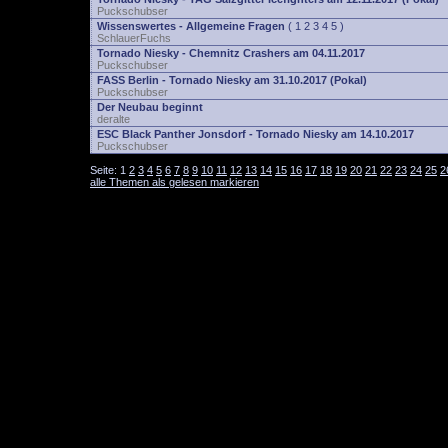
Puckschubser
Wissenswertes - Allgemeine Fragen
(
1
2
3
4
5
)
SchlauerFuchs
Tornado Niesky - Chemnitz Crashers am 04.11.2017
Puckschubser
FASS Berlin - Tornado Niesky am 31.10.2017 (Pokal)
Puckschubser
Der Neubau beginnt
deralte
ESC Black Panther Jonsdorf - Tornado Niesky am 14.10.2017
Puckschubser
Seite:
1
2
3
4
5
6
7
8
9
10
11
12
13
14
15
16
17
18
19
20
21
22
23
24
25
2
alle Themen als gelesen markieren