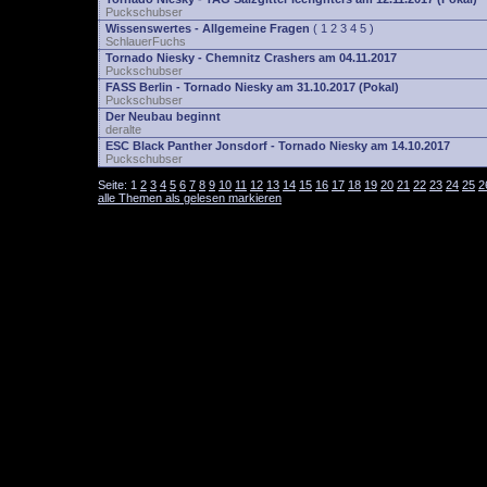
Puckschubser
Wissenswertes - Allgemeine Fragen
(
1
2
3
4
5
)
SchlauerFuchs
Tornado Niesky - Chemnitz Crashers am 04.11.2017
Puckschubser
FASS Berlin - Tornado Niesky am 31.10.2017 (Pokal)
Puckschubser
Der Neubau beginnt
deralte
ESC Black Panther Jonsdorf - Tornado Niesky am 14.10.2017
Puckschubser
Seite:
1
2
3
4
5
6
7
8
9
10
11
12
13
14
15
16
17
18
19
20
21
22
23
24
25
2
alle Themen als gelesen markieren