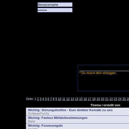
Alle
Das
Forum
Spiele
Team
alle
Tore
* Du musst dich einloggen.
Seite:
1
2
3
4
5
6
7
8
9
10
11
12
13
14
15
16
17
18
19
20
21
22
23
24
25
2
Thema / erstellt von
Wichtig:
Störungshotline - Euer direkter Kontakt zu uns
SchlauerFuchs
Wichtig:
Fanbus Mitfahrbestimmungen
Bane
Wichtig:
Forumsregeln