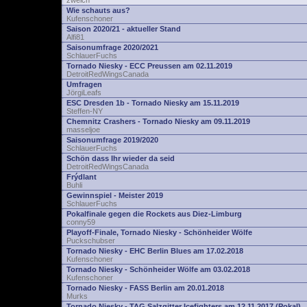
zwelch
Wie schauts aus?
Kufenschoner
Saison 2020/21 - aktueller Stand
Alfi81
Saisonumfrage 2020/2021
SchlauerFuchs
Tornado Niesky - ECC Preussen am 02.11.2019
DetroitRedWingsCanada
Umfragen
JörgiLeafs
ESC Dresden 1b - Tornado Niesky am 15.11.2019
Steffen-NY
Chemnitz Crashers - Tornado Niesky am 09.11.2019
masseljoe
Saisonumfrage 2019/2020
SchlauerFuchs
Schön dass Ihr wieder da seid
DetroitRedWingsCanada
Frýdlant
Buhli
Gewinnspiel - Meister 2019
SchlauerFuchs
Pokalfinale gegen die Rockets aus Diez-Limburg
conny59
Playoff-Finale, Tornado Niesky - Schönheider Wölfe
Puckschubser
Tornado Niesky - EHC Berlin Blues am 17.02.2018
Kufenschoner
Tornado Niesky - Schönheider Wölfe am 03.02.2018
Kufenschoner
Tornado Niesky - FASS Berlin am 20.01.2018
Murks
Tornado Niesky - TAG Salzgitter Icefighters am 12.11.2017 (Pokal)