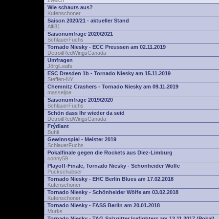
zwelch
Wie schauts aus?
Kufenschoner
Saison 2020/21 - aktueller Stand
Alfi81
Saisonumfrage 2020/2021
SchlauerFuchs
Tornado Niesky - ECC Preussen am 02.11.2019
DetroitRedWingsCanada
Umfragen
JörgiLeafs
ESC Dresden 1b - Tornado Niesky am 15.11.2019
Steffen-NY
Chemnitz Crashers - Tornado Niesky am 09.11.2019
masseljoe
Saisonumfrage 2019/2020
SchlauerFuchs
Schön dass Ihr wieder da seid
DetroitRedWingsCanada
Frýdlant
Buhli
Gewinnspiel - Meister 2019
SchlauerFuchs
Pokalfinale gegen die Rockets aus Diez-Limburg
conny59
Playoff-Finale, Tornado Niesky - Schönheider Wölfe
Puckschubser
Tornado Niesky - EHC Berlin Blues am 17.02.2018
Kufenschoner
Tornado Niesky - Schönheider Wölfe am 03.02.2018
Kufenschoner
Tornado Niesky - FASS Berlin am 20.01.2018
Murks
Tornado Niesky - TAG Salzgitter Icefighters am 12.11.2017 (Pokal)