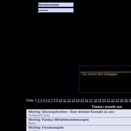
Alle
Das
Forum
Spiele
Team
alle
Tore
* Du musst dich einloggen.
Seite:
1
2
3
4
5
6
7
8
9
10
11
12
13
14
15
16
17
18
19
20
21
22
23
24
25
2
Thema / erstellt von
Wichtig:
Störungshotline - Euer direkter Kontakt zu uns
SchlauerFuchs
Wichtig:
Fanbus Mitfahrbestimmungen
Bane
Wichtig:
Forumsregeln