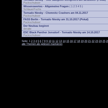
Puckschubser
Wissenswertes - Allgemeine Fragen
(
1
2
3
4
5
)
SchlauerFuchs
Tornado Niesky - Chemnitz Crashers am 04.11.2017
Puckschubser
FASS Berlin - Tornado Niesky am 31.10.2017 (Pokal)
Puckschubser
Der Neubau beginnt
deralte
ESC Black Panther Jonsdorf - Tornado Niesky am 14.10.2017
Puckschubser
Seite:
1
2
3
4
5
6
7
8
9
10
11
12
13
14
15
16
17
18
19
20
21
22
23
24
25
2
alle Themen als gelesen markieren