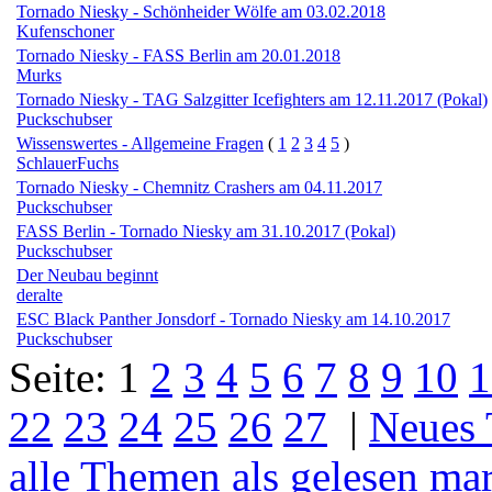
Tornado Niesky - Schönheider Wölfe am 03.02.2018
Kufenschoner
Tornado Niesky - FASS Berlin am 20.01.2018
Murks
Tornado Niesky - TAG Salzgitter Icefighters am 12.11.2017 (Pokal)
Puckschubser
Wissenswertes - Allgemeine Fragen
(
1
2
3
4
5
)
SchlauerFuchs
Tornado Niesky - Chemnitz Crashers am 04.11.2017
Puckschubser
FASS Berlin - Tornado Niesky am 31.10.2017 (Pokal)
Puckschubser
Der Neubau beginnt
deralte
ESC Black Panther Jonsdorf - Tornado Niesky am 14.10.2017
Puckschubser
Seite:
1
2
3
4
5
6
7
8
9
10
1
22
23
24
25
26
27
|
Neues
alle Themen als gelesen ma