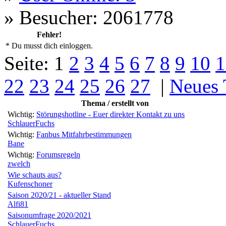
»
Besucher: 2061778
Fehler!
* Du musst dich einloggen.
Seite:
1
2
3
4
5
6
7
8
9
10
1
22
23
24
25
26
27
|
Neues
Thema / erstellt von
Wichtig:
Störungshotline - Euer direkter Kontakt zu uns
SchlauerFuchs
Wichtig:
Fanbus Mitfahrbestimmungen
Bane
Wichtig:
Forumsregeln
zwelch
Wie schauts aus?
Kufenschoner
Saison 2020/21 - aktueller Stand
Alfi81
Saisonumfrage 2020/2021
SchlauerFuchs