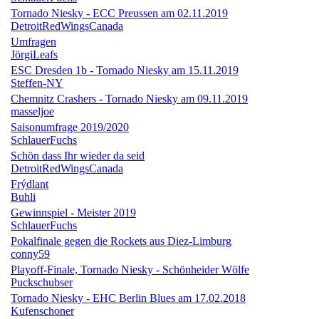
Tornado Niesky - ECC Preussen am 02.11.2019
DetroitRedWingsCanada
Umfragen
JörgiLeafs
ESC Dresden 1b - Tornado Niesky am 15.11.2019
Steffen-NY
Chemnitz Crashers - Tornado Niesky am 09.11.2019
masseljoe
Saisonumfrage 2019/2020
SchlauerFuchs
Schön dass Ihr wieder da seid
DetroitRedWingsCanada
Frýdlant
Buhli
Gewinnspiel - Meister 2019
SchlauerFuchs
Pokalfinale gegen die Rockets aus Diez-Limburg
conny59
Playoff-Finale, Tornado Niesky - Schönheider Wölfe
Puckschubser
Tornado Niesky - EHC Berlin Blues am 17.02.2018
Kufenschoner