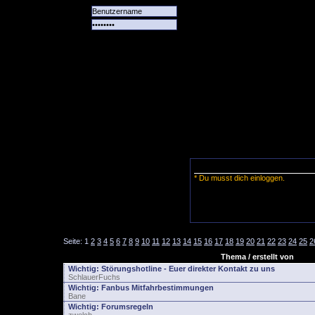
Alle
Das
Forum
Spiele
Team
alle
Tore
* Du musst dich einloggen.
Seite:
1
2
3
4
5
6
7
8
9
10
11
12
13
14
15
16
17
18
19
20
21
22
23
24
25
2
Thema / erstellt von
Wichtig:
Störungshotline - Euer direkter Kontakt zu uns
SchlauerFuchs
Wichtig:
Fanbus Mitfahrbestimmungen
Bane
Wichtig:
Forumsregeln