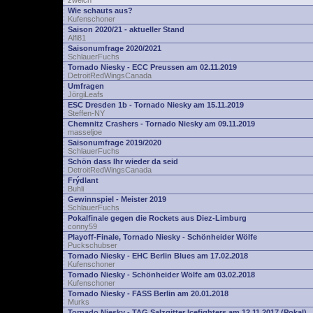
zwelch
Wie schauts aus?
Kufenschoner
Saison 2020/21 - aktueller Stand
Alfi81
Saisonumfrage 2020/2021
SchlauerFuchs
Tornado Niesky - ECC Preussen am 02.11.2019
DetroitRedWingsCanada
Umfragen
JörgiLeafs
ESC Dresden 1b - Tornado Niesky am 15.11.2019
Steffen-NY
Chemnitz Crashers - Tornado Niesky am 09.11.2019
masseljoe
Saisonumfrage 2019/2020
SchlauerFuchs
Schön dass Ihr wieder da seid
DetroitRedWingsCanada
Frýdlant
Buhli
Gewinnspiel - Meister 2019
SchlauerFuchs
Pokalfinale gegen die Rockets aus Diez-Limburg
conny59
Playoff-Finale, Tornado Niesky - Schönheider Wölfe
Puckschubser
Tornado Niesky - EHC Berlin Blues am 17.02.2018
Kufenschoner
Tornado Niesky - Schönheider Wölfe am 03.02.2018
Kufenschoner
Tornado Niesky - FASS Berlin am 20.01.2018
Murks
Tornado Niesky - TAG Salzgitter Icefighters am 12.11.2017 (Pokal)