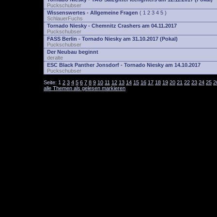
Puckschubser
Wissenswertes - Allgemeine Fragen
(
1
2
3
4
5
)
SchlauerFuchs
Tornado Niesky - Chemnitz Crashers am 04.11.2017
Puckschubser
FASS Berlin - Tornado Niesky am 31.10.2017 (Pokal)
Puckschubser
Der Neubau beginnt
deralte
ESC Black Panther Jonsdorf - Tornado Niesky am 14.10.2017
Puckschubser
Seite:
1
2
3
4
5
6
7
8
9
10
11
12
13
14
15
16
17
18
19
20
21
22
23
24
25
2
alle Themen als gelesen markieren