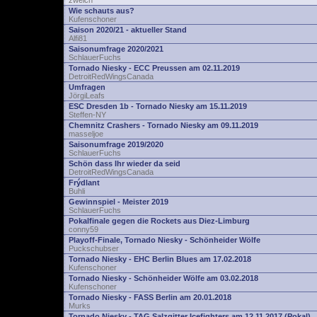
zwelch
Wie schauts aus?
Kufenschoner
Saison 2020/21 - aktueller Stand
Alfi81
Saisonumfrage 2020/2021
SchlauerFuchs
Tornado Niesky - ECC Preussen am 02.11.2019
DetroitRedWingsCanada
Umfragen
JörgiLeafs
ESC Dresden 1b - Tornado Niesky am 15.11.2019
Steffen-NY
Chemnitz Crashers - Tornado Niesky am 09.11.2019
masseljoe
Saisonumfrage 2019/2020
SchlauerFuchs
Schön dass Ihr wieder da seid
DetroitRedWingsCanada
Frýdlant
Buhli
Gewinnspiel - Meister 2019
SchlauerFuchs
Pokalfinale gegen die Rockets aus Diez-Limburg
conny59
Playoff-Finale, Tornado Niesky - Schönheider Wölfe
Puckschubser
Tornado Niesky - EHC Berlin Blues am 17.02.2018
Kufenschoner
Tornado Niesky - Schönheider Wölfe am 03.02.2018
Kufenschoner
Tornado Niesky - FASS Berlin am 20.01.2018
Murks
Tornado Niesky - TAG Salzgitter Icefighters am 12.11.2017 (Pokal)