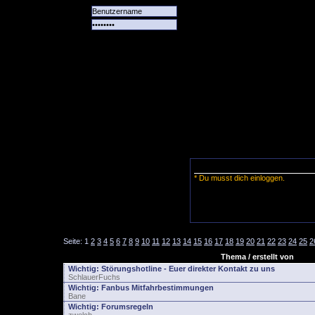
Alle
Das
Forum
Spiele
Team
alle
Tore
* Du musst dich einloggen.
Seite:
1
2
3
4
5
6
7
8
9
10
11
12
13
14
15
16
17
18
19
20
21
22
23
24
25
2
Thema / erstellt von
Wichtig:
Störungshotline - Euer direkter Kontakt zu uns
SchlauerFuchs
Wichtig:
Fanbus Mitfahrbestimmungen
Bane
Wichtig:
Forumsregeln