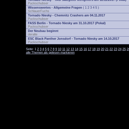
Puckschubser
Wissenswertes - Allgemeine Fragen
(
1
2
3
4
5
)
SchlauerFuchs
Tornado Niesky - Chemnitz Crashers am 04.11.2017
Puckschubser
FASS Berlin - Tornado Niesky am 31.10.2017 (Pokal)
Puckschubser
Der Neubau beginnt
deralte
ESC Black Panther Jonsdorf - Tornado Niesky am 14.10.2017
Puckschubser
Seite:
1
2
3
4
5
6
7
8
9
10
11
12
13
14
15
16
17
18
19
20
21
22
23
24
25
2
alle Themen als gelesen markieren