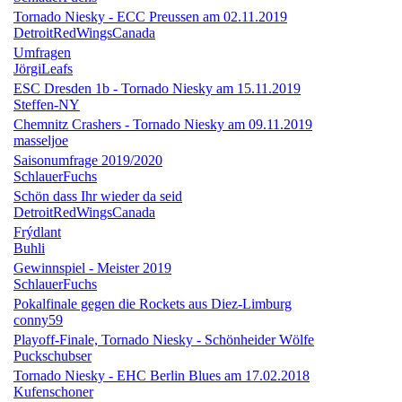
Tornado Niesky - ECC Preussen am 02.11.2019
DetroitRedWingsCanada
Umfragen
JörgiLeafs
ESC Dresden 1b - Tornado Niesky am 15.11.2019
Steffen-NY
Chemnitz Crashers - Tornado Niesky am 09.11.2019
masseljoe
Saisonumfrage 2019/2020
SchlauerFuchs
Schön dass Ihr wieder da seid
DetroitRedWingsCanada
Frýdlant
Buhli
Gewinnspiel - Meister 2019
SchlauerFuchs
Pokalfinale gegen die Rockets aus Diez-Limburg
conny59
Playoff-Finale, Tornado Niesky - Schönheider Wölfe
Puckschubser
Tornado Niesky - EHC Berlin Blues am 17.02.2018
Kufenschoner