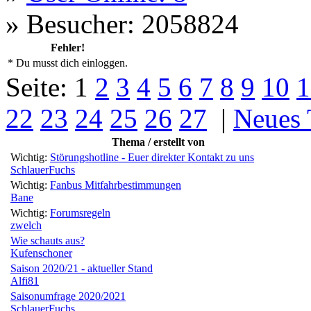
»
Besucher: 2058824
Fehler!
* Du musst dich einloggen.
Seite:
1
2
3
4
5
6
7
8
9
10
1
22
23
24
25
26
27
|
Neues
Thema / erstellt von
Wichtig:
Störungshotline - Euer direkter Kontakt zu uns
SchlauerFuchs
Wichtig:
Fanbus Mitfahrbestimmungen
Bane
Wichtig:
Forumsregeln
zwelch
Wie schauts aus?
Kufenschoner
Saison 2020/21 - aktueller Stand
Alfi81
Saisonumfrage 2020/2021
SchlauerFuchs