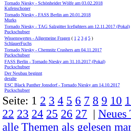
Tornado Niesky - Schönheider Wölfe am 03.02.2018
Kufenschoner
Tornado Niesky - FASS Berlin am 20.01.2018
Murks
Tornado Niesky - TAG Salzgitter Icefighters am 12.11.2017 (Pokal)
Puckschubser
Wissenswertes - Allgemeine Fragen
(
1
2
3
4
5
)
SchlauerFuchs
Tornado Niesky - Chemnitz Crashers am 04.11.2017
Puckschubser
FASS Berlin - Tornado Niesky am 31.10.2017 (Pokal)
Puckschubser
Der Neubau beginnt
deralte
ESC Black Panther Jonsdorf - Tornado Niesky am 14.10.2017
Puckschubser
Seite:
1
2
3
4
5
6
7
8
9
10
1
22
23
24
25
26
27
|
Neues
alle Themen als gelesen ma