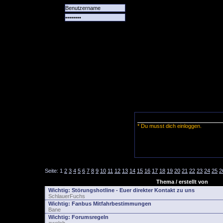
Alle
Das
Forum
Spiele
Team
alle
Tore
* Du musst dich einloggen.
Seite:
1
2
3
4
5
6
7
8
9
10
11
12
13
14
15
16
17
18
19
20
21
22
23
24
25
2
Thema / erstellt von
Wichtig:
Störungshotline - Euer direkter Kontakt zu uns
SchlauerFuchs
Wichtig:
Fanbus Mitfahrbestimmungen
Bane
Wichtig:
Forumsregeln