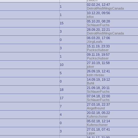
zwelch
02.02.24, 12:47
1
DetroitRedWingsCanada
10.12.20, 09:56
1
iofox
05.10.20, 08:28
15
SchlauerFuchs
28.09.20, 22:21
3
DetroitRedWingsCanada
06.03.20, 17:06
0
JörgiLeafs
15.11.19, 23:33
3
Puckschubser
09.11.19, 19:57
1
Puckschubser
27.10.19, 11:58
10
joker
26.09.19, 12:41
5
kein-niveau
14.09.19, 19:12
0
Buhli
21.09.18, 20:11
18
SchlauerFuchs
07.04.18, 22:00
17
SchlauerFuchs
27.03.18, 22:37
7
Angelfreund
20.02.18, 05:22
4
Kufenschoner
05.02.18, 12:14
0
Kufenschoner
27.01.18, 07:41
3
Lippe
16.11.17, 21:00