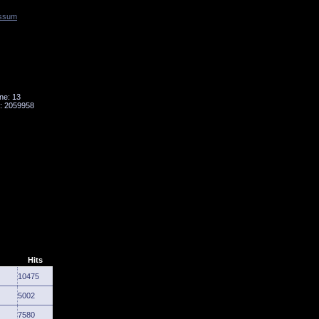
ssum
Tornado
Niesky
ne: 13
: 2059958
Hits
10475
5002
7580