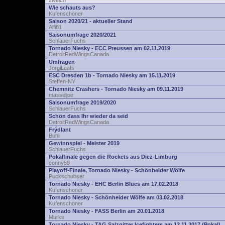
zwelch
Wie schauts aus?
Kufenschoner
Saison 2020/21 - aktueller Stand
Alfi81
Saisonumfrage 2020/2021
SchlauerFuchs
Tornado Niesky - ECC Preussen am 02.11.2019
DetroitRedWingsCanada
Umfragen
JörgiLeafs
ESC Dresden 1b - Tornado Niesky am 15.11.2019
Steffen-NY
Chemnitz Crashers - Tornado Niesky am 09.11.2019
masseljoe
Saisonumfrage 2019/2020
SchlauerFuchs
Schön dass Ihr wieder da seid
DetroitRedWingsCanada
Frýdlant
Buhli
Gewinnspiel - Meister 2019
SchlauerFuchs
Pokalfinale gegen die Rockets aus Diez-Limburg
conny59
Playoff-Finale, Tornado Niesky - Schönheider Wölfe
Puckschubser
Tornado Niesky - EHC Berlin Blues am 17.02.2018
Kufenschoner
Tornado Niesky - Schönheider Wölfe am 03.02.2018
Kufenschoner
Tornado Niesky - FASS Berlin am 20.01.2018
Murks
Tornado Niesky - TAG Salzgitter Icefighters am 12.11.2017 (Pokal)