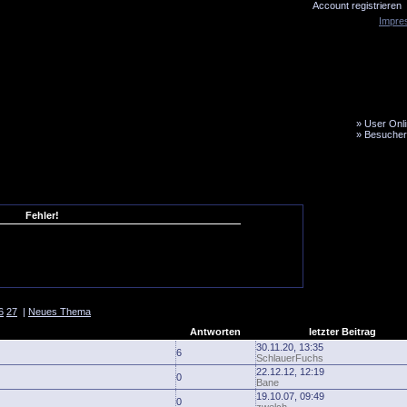
Account registrieren
Impre
»
User Onli
»
Besucher
LiveTicker
Media
Fanbus
Fehler!
6
27
|
Neues Thema
Antworten
letzter Beitrag
30.11.20, 13:35
6
SchlauerFuchs
22.12.12, 12:19
0
Bane
19.10.07, 09:49
0