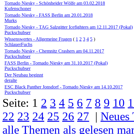
Tornado Niesky - Schönheider Wölfe am 03.02.2018
Kufenschoner
Tornado Niesky - FASS Berlin am 20.01.2018
Murks
Tornado Niesky - TAG Salzgitter Icefighters am 12.11.2017 (Pokal)
Puckschubser
Wissenswertes - Allgemeine Fragen
(
1
2
3
4
5
)
SchlauerFuchs
Tornado Niesky - Chemnitz Crashers am 04.11.2017
Puckschubser
FASS Berlin - Tornado Niesky am 31.10.2017 (Pokal)
Puckschubser
Der Neubau beginnt
deralte
ESC Black Panther Jonsdorf - Tornado Niesky am 14.10.2017
Puckschubser
Seite:
1
2
3
4
5
6
7
8
9
10
1
22
23
24
25
26
27
|
Neues
alle Themen als gelesen ma