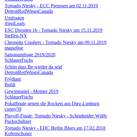
Tornado Niesky - ECC Preussen am 02.11.2019
DetroitRedWingsCanada
Umfragen
JörgiLeafs
ESC Dresden 1b - Tornado Niesky am 15.11.2019
Steffen-NY
Chemnitz Crashers - Tornado Niesky am 09.11.2019
masseljoe
Saisonumfrage 2019/2020
SchlauerFuchs
Schön dass Ihr wieder da seid
DetroitRedWingsCanada
Frýdlant
Buhli
Gewinnspiel - Meister 2019
SchlauerFuchs
Pokalfinale gegen die Rockets aus Diez-Limburg
conny59
Playoff-Finale, Tornado Niesky - Schönheider Wölfe
Puckschubser
Tornado Niesky - EHC Berlin Blues am 17.02.2018
Kufenschoner