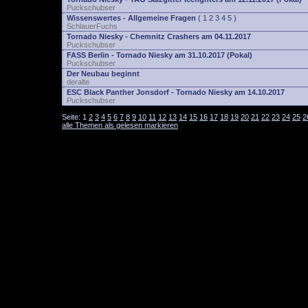
Puckschubser
Wissenswertes - Allgemeine Fragen
(
1
2
3
4
5
)
SchlauerFuchs
Tornado Niesky - Chemnitz Crashers am 04.11.2017
Puckschubser
FASS Berlin - Tornado Niesky am 31.10.2017 (Pokal)
Puckschubser
Der Neubau beginnt
deralte
ESC Black Panther Jonsdorf - Tornado Niesky am 14.10.2017
Puckschubser
Seite:
1
2
3
4
5
6
7
8
9
10
11
12
13
14
15
16
17
18
19
20
21
22
23
24
25
2
alle Themen als gelesen markieren