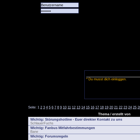
Alle
Das
Forum
Spiele
Team
alle
Tore
* Du musst dich einloggen.
Seite:
1
2
3
4
5
6
7
8
9
10
11
12
13
14
15
16
17
18
19
20
21
22
23
24
25
2
Thema / erstellt von
Wichtig:
Störungshotline - Euer direkter Kontakt zu uns
SchlauerFuchs
Wichtig:
Fanbus Mitfahrbestimmungen
Bane
Wichtig:
Forumsregeln