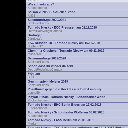
zwelch
Wie schauts aus?
Kufenschoner
Saison 2020/21 - aktueller Stand
Alfi81
Saisonumfrage 2020/2021
SchlauerFuchs
Tornado Niesky - ECC Preussen am 02.11.2019
DetroitRedWingsCanada
Umfragen
JörgiLeafs
ESC Dresden 1b - Tornado Niesky am 15.11.2019
Steffen-NY
Chemnitz Crashers - Tornado Niesky am 09.11.2019
masseljoe
Saisonumfrage 2019/2020
SchlauerFuchs
Schön dass Ihr wieder da seid
DetroitRedWingsCanada
Frýdlant
Buhli
Gewinnspiel - Meister 2019
SchlauerFuchs
Pokalfinale gegen die Rockets aus Diez-Limburg
conny59
Playoff-Finale, Tornado Niesky - Schönheider Wölfe
Puckschubser
Tornado Niesky - EHC Berlin Blues am 17.02.2018
Kufenschoner
Tornado Niesky - Schönheider Wölfe am 03.02.2018
Kufenschoner
Tornado Niesky - FASS Berlin am 20.01.2018
Murks
Tornado Niesky - TAG Salzgitter Icefighters am 12.11.2017 (Pokal)