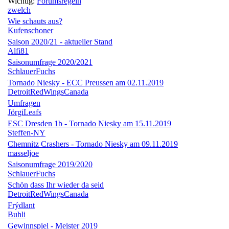
Wichtig:
Forumsregeln
zwelch
Wie schauts aus?
Kufenschoner
Saison 2020/21 - aktueller Stand
Alfi81
Saisonumfrage 2020/2021
SchlauerFuchs
Tornado Niesky - ECC Preussen am 02.11.2019
DetroitRedWingsCanada
Umfragen
JörgiLeafs
ESC Dresden 1b - Tornado Niesky am 15.11.2019
Steffen-NY
Chemnitz Crashers - Tornado Niesky am 09.11.2019
masseljoe
Saisonumfrage 2019/2020
SchlauerFuchs
Schön dass Ihr wieder da seid
DetroitRedWingsCanada
Frýdlant
Buhli
Gewinnspiel - Meister 2019