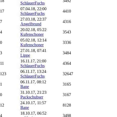
18
3492
SchlauerFuchs
07.04.18, 22:00
17
4410
SchlauerFuchs
27.03.18, 22:37
7
4316
Angelfreund
20.02.18, 05:22
4
3543
Kufenschoner
05.02.18, 12:14
0
3336
Kufenschoner
27.01.18, 07:41
3
3484
Lippe
16.11.17, 21:00
11
4364
SchlauerFuchs
06.11.17, 13:24
123
32647
SchlauerFuchs
06.11.17, 08:12
1
3165
Bane
31.10.17, 21:23
0
3167
Puckschubser
24.10.17, 11:57
12
8128
Bane
18.10.17, 06:52
4
3498