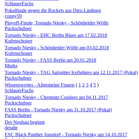
SchlauerFuchs
Pokalfinale gegen die Rockets aus Diez-Limburg
conny59
Playoff-Finale, Tornado Niesky - Schönheider Wölfe
Puckschubser
Tornado Niesky - EHC Berlin Blues am 17.02.2018
Kufenschoner
Tornado Niesky - Schönheider Wölfe am 03.02.2018
Kufenschoner
Tornado Niesky - FASS Berlin am 20.01.2018
Murks
Tornado Niesky - TAG Salzgitter Icefighters am 12.11.2017 (Pokal)
Puckschubser
Wissenswertes - Allgemeine Fragen
(
1
2
3
4
5
)
SchlauerFuchs
Tornado Niesky - Chemnitz Crashers am 04.11.2017
Puckschubser
FASS Berlin - Tornado Niesky am 31.10.2017 (Pokal)
Puckschubser
Der Neubau beginnt
deralte
ESC Black Panther Jonsdorf - Tornado Niesky am 14.10.2017