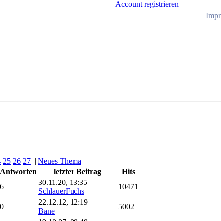
Account registrieren
Impr
4
25
26
27
|
Neues Thema
Antworten
letzter Beitrag
Hits
30.11.20, 13:35
6
10471
SchlauerFuchs
22.12.12, 12:19
0
5002
Bane