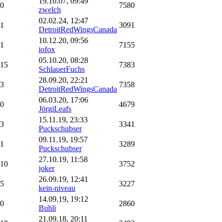
19.10.07, 09:49
0
7580
zwelch
02.02.24, 12:47
1
3091
DetroitRedWingsCanada
10.12.20, 09:56
1
7155
iofox
05.10.20, 08:28
15
7383
SchlauerFuchs
28.09.20, 22:21
3
7358
DetroitRedWingsCanada
06.03.20, 17:06
0
4679
JörgiLeafs
15.11.19, 23:33
3
3341
Puckschubser
09.11.19, 19:57
1
3289
Puckschubser
27.10.19, 11:58
10
3752
joker
26.09.19, 12:41
5
3227
kein-niveau
14.09.19, 19:12
0
2860
Buhli
21.09.18, 20:11