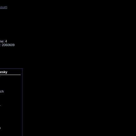
ssum
Tornado
Niesky
ne: 4
: 2060609
iesky
r
ich
r
h