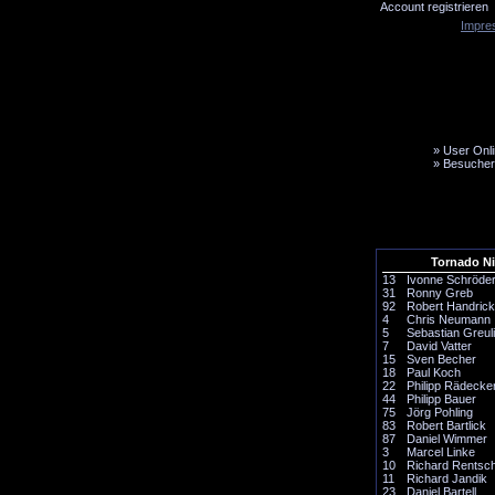
Account registrieren
Impre
»
User Onli
»
Besucher
LiveTicker
Media
Fanbus
Tornado N
13
Ivonne Schröde
31
Ronny Greb
92
Robert Handrick
4
Chris Neumann
5
Sebastian Greul
7
David Vatter
15
Sven Becher
18
Paul Koch
22
Philipp Rädecke
44
Philipp Bauer
75
Jörg Pohling
83
Robert Bartlick
87
Daniel Wimmer
3
Marcel Linke
10
Richard Rentsc
11
Richard Jandik
23
Daniel Bartell