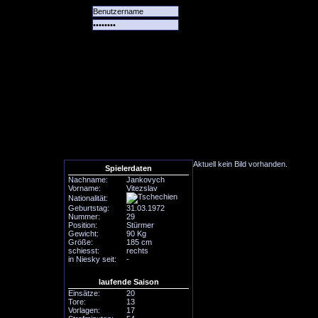
Alle
Das
Forum
Spiele
Team
alle
Tore
Aktuell kein Bild vorhanden.
Spielerdaten
Nachname:
Jankovych
Vorname:
Vitezslav
Nationalität:
Geburtstag:
31.03.1972
Nummer:
29
Position:
Stürmer
Gewicht:
90 Kg
Größe:
185 cm
schiesst:
rechts
in Niesky seit:
-
laufende Saison
Einsätze:
20
Tore:
13
Vorlagen:
17