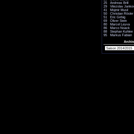
25
Andreas Brill
29
Vitezslav Janko
41
Mojmir Musil
50
Christian Rösler
51
Eric Girbig
69
Oliver Stein
80
Marcel Leyva
86
Marco Noack
88
Stephan Kuhlee
95
Markus Fabian
Archiv