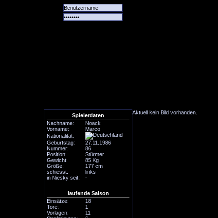
Alle
Das
Forum
Spiele
Team
alle
Tore
Aktuell kein Bild vorhanden.
Spielerdaten
Nachname:
Noack
Vorname:
Marco
Nationalität:
Geburtstag:
27.11.1986
Nummer:
86
Position:
Stürmer
Gewicht:
85 Kg
Größe:
177 cm
schiesst:
links
in Niesky seit:
-
laufende Saison
Einsätze:
18
Tore:
1
Vorlagen:
11