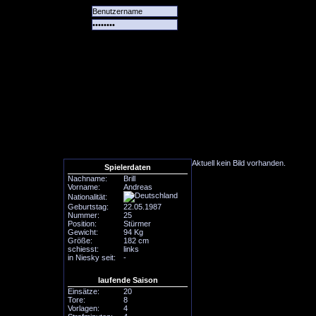
Alle
Das
Forum
Spiele
Team
alle
Tore
Aktuell kein Bild vorhanden.
Spielerdaten
Nachname:
Brill
Vorname:
Andreas
Nationalität:
Geburtstag:
22.05.1987
Nummer:
25
Position:
Stürmer
Gewicht:
94 Kg
Größe:
182 cm
schiesst:
links
in Niesky seit:
-
laufende Saison
Einsätze:
20
Tore:
8
Vorlagen:
4