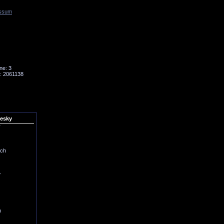
ssum
Tornado
Niesky
ne: 3
: 2061138
iesky
r
ich
r
h