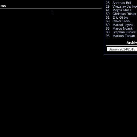
25
Andreas Brill
otos
29
Vitezslav Janko
41
Mojmir Musil
50
Christian Rösler
51
Eric Girbig
69
Oliver Stein
80
Marcel Leyva
86
Marco Noack
88
Stephan Kuhlee
95
Markus Fabian
Archiv