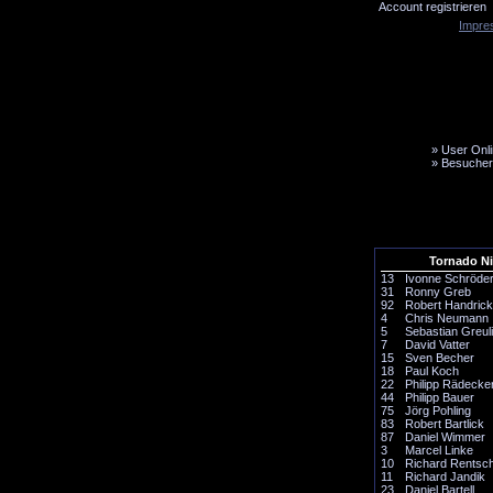
Account registrieren
Impre
»
User Onli
»
Besucher
LiveTicker
Media
Fanbus
Tornado N
13
Ivonne Schröde
31
Ronny Greb
92
Robert Handrick
4
Chris Neumann
5
Sebastian Greul
7
David Vatter
15
Sven Becher
18
Paul Koch
22
Philipp Rädecke
44
Philipp Bauer
75
Jörg Pohling
83
Robert Bartlick
87
Daniel Wimmer
3
Marcel Linke
10
Richard Rentsc
11
Richard Jandik
23
Daniel Bartell