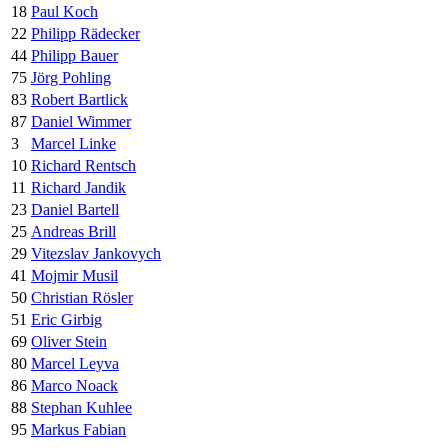
18
Paul Koch
22
Philipp Rädecker
44
Philipp Bauer
75
Jörg Pohling
83
Robert Bartlick
87
Daniel Wimmer
3
Marcel Linke
10
Richard Rentsch
11
Richard Jandik
23
Daniel Bartell
25
Andreas Brill
29
Vitezslav Jankovych
41
Mojmir Musil
50
Christian Rösler
51
Eric Girbig
69
Oliver Stein
80
Marcel Leyva
86
Marco Noack
88
Stephan Kuhlee
95
Markus Fabian