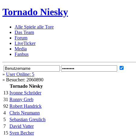
Tornado Niesky
Alle Spiele alle Tore
Das Team
Forum
LiveTicker
Media
Fanbus
»
User Online: 5
»
Besucher: 2060890
Tornado Niesky
13
Ivonne Schröder
31
Ronny Greb
92
Robert Handrick
4
Chris Neumann
5
Sebastian Greulich
7
David Vatter
15
Sven Becher