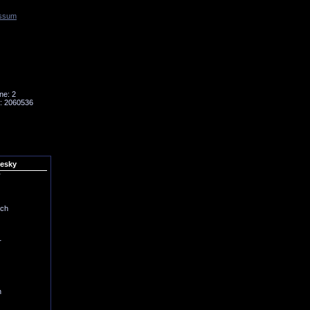
ssum
Tornado
Niesky
ne: 2
: 2060536
iesky
r
ich
r
h