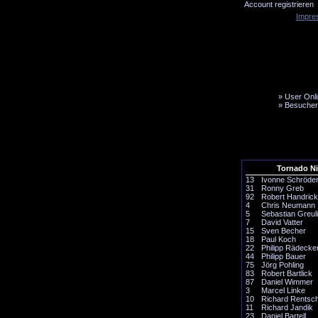
Account registrieren
Impre
»
User Onli
»
Besucher
LiveTicker
Media
Fanbus
Tornado N
13
Ivonne Schröde
31
Ronny Greb
92
Robert Handrick
4
Chris Neumann
5
Sebastian Greul
7
David Vatter
15
Sven Becher
18
Paul Koch
22
Philipp Rädecke
44
Philipp Bauer
75
Jörg Pohling
83
Robert Bartlick
87
Daniel Wimmer
3
Marcel Linke
10
Richard Rentsc
11
Richard Jandik
23
Daniel Bartell