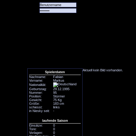
Alle
Das
Forum
Spiele
Team
alle
Tore
Aktuell kein Bild vorhanden.
Spielerdaten
Nachname:
Fabian
Vorname:
Markus
Nationalität:
Geburtstag:
29.12.1995
Nummer:
95
Position:
Stürmer
Gewicht:
75 Kg
Größe:
183 cm
schiesst:
links
in Niesky seit:
-
laufende Saison
Einsätze:
0
Tore:
0
Vorlagen:
0