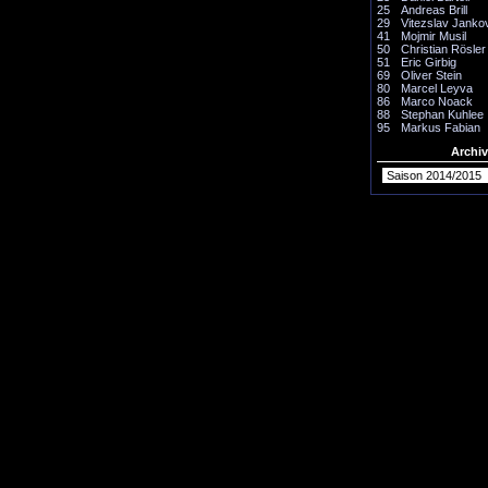
25
Andreas Brill
29
Vitezslav Janko
41
Mojmir Musil
50
Christian Rösler
51
Eric Girbig
69
Oliver Stein
80
Marcel Leyva
86
Marco Noack
88
Stephan Kuhlee
95
Markus Fabian
Archiv