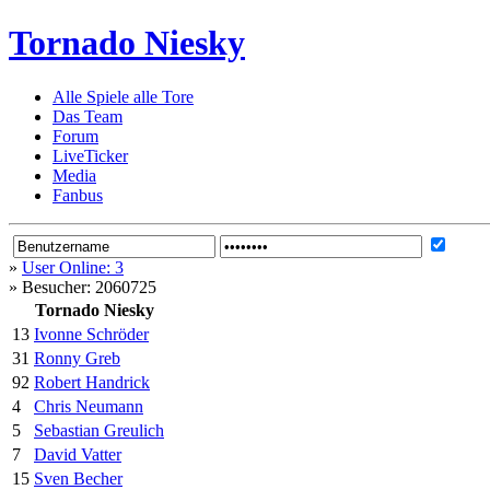
Tornado Niesky
Alle Spiele alle Tore
Das Team
Forum
LiveTicker
Media
Fanbus
»
User Online: 3
»
Besucher: 2060725
Tornado Niesky
13
Ivonne Schröder
31
Ronny Greb
92
Robert Handrick
4
Chris Neumann
5
Sebastian Greulich
7
David Vatter
15
Sven Becher