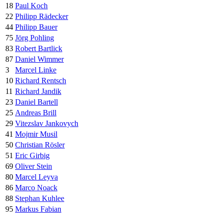
18
Paul Koch
22
Philipp Rädecker
44
Philipp Bauer
75
Jörg Pohling
83
Robert Bartlick
87
Daniel Wimmer
3
Marcel Linke
10
Richard Rentsch
11
Richard Jandik
23
Daniel Bartell
25
Andreas Brill
29
Vitezslav Jankovych
41
Mojmir Musil
50
Christian Rösler
51
Eric Girbig
69
Oliver Stein
80
Marcel Leyva
86
Marco Noack
88
Stephan Kuhlee
95
Markus Fabian