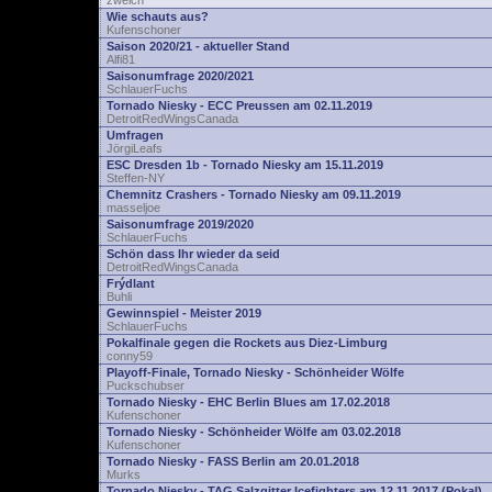
zwelch
Wie schauts aus?
Kufenschoner
Saison 2020/21 - aktueller Stand
Alfi81
Saisonumfrage 2020/2021
SchlauerFuchs
Tornado Niesky - ECC Preussen am 02.11.2019
DetroitRedWingsCanada
Umfragen
JörgiLeafs
ESC Dresden 1b - Tornado Niesky am 15.11.2019
Steffen-NY
Chemnitz Crashers - Tornado Niesky am 09.11.2019
masseljoe
Saisonumfrage 2019/2020
SchlauerFuchs
Schön dass Ihr wieder da seid
DetroitRedWingsCanada
Frýdlant
Buhli
Gewinnspiel - Meister 2019
SchlauerFuchs
Pokalfinale gegen die Rockets aus Diez-Limburg
conny59
Playoff-Finale, Tornado Niesky - Schönheider Wölfe
Puckschubser
Tornado Niesky - EHC Berlin Blues am 17.02.2018
Kufenschoner
Tornado Niesky - Schönheider Wölfe am 03.02.2018
Kufenschoner
Tornado Niesky - FASS Berlin am 20.01.2018
Murks
Tornado Niesky - TAG Salzgitter Icefighters am 12.11.2017 (Pokal)