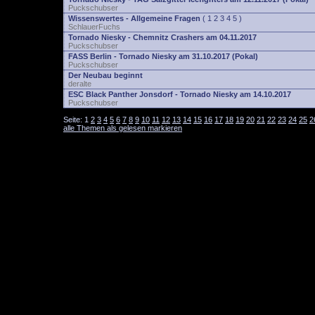
Puckschubser
Wissenswertes - Allgemeine Fragen
(
1
2
3
4
5
)
SchlauerFuchs
Tornado Niesky - Chemnitz Crashers am 04.11.2017
Puckschubser
FASS Berlin - Tornado Niesky am 31.10.2017 (Pokal)
Puckschubser
Der Neubau beginnt
deralte
ESC Black Panther Jonsdorf - Tornado Niesky am 14.10.2017
Puckschubser
Seite:
1
2
3
4
5
6
7
8
9
10
11
12
13
14
15
16
17
18
19
20
21
22
23
24
25
2
alle Themen als gelesen markieren