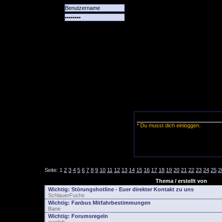
Alle
Das
Forum
Spiele
Team
alle
Tore
* Du musst dich einloggen.
Seite:
1
2
3
4
5
6
7
8
9
10
11
12
13
14
15
16
17
18
19
20
21
22
23
24
25
2
Thema / erstellt von
Wichtig:
Störungshotline - Euer direkter Kontakt zu uns
SchlauerFuchs
Wichtig:
Fanbus Mitfahrbestimmungen
Bane
Wichtig:
Forumsregeln