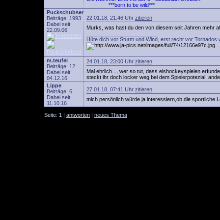
***born to be wild***
Puckschubser
22.01.18, 21:46 Uhr
zitieren
Beiträge: 1993
Dabei seit:
Murks, was hast du den von diesem seit Jahren mehr als
22.09.06
________________________
Hüte dich vor Sturm und Wind, erst recht vor Tornados 
m.teufel
24.01.18, 23:00 Uhr
zitieren
Beiträge: 12
Mal ehrlich..., wer so tut, dass eishockeyspielen erfun
Dabei seit:
steckt ihr doch locker weg bei dem Spielerpotezial, an
04.12.16
Lippe
27.01.18, 07:41 Uhr
zitieren
Beiträge: 6
Dabei seit:
mich persönlich würde ja interessiern,ob die sportliche L
11.10.16
Seite: 1 |
antworten
|
neues Thema