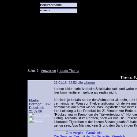
Alle
Das
Forum
Spiele
Team
alle
Tore
Seite: 1 |
Antworten
|
neues Thema
Thema: To
21.01.18, 22:52 Uhr
zitieren
konnte leider nicht live beim Spiel dabei sein und wollte 
hier kommentieren, geht ja als replay nicht.
Ich finde jedenfalls schon den Aufmacher als sehr, seh
Murks
vermeintlichen Weg zur Titelverteidigung. Ich denke mal
Beiträge: 1382
demnächst auch mal wieder. Wirkungstreffer, wie beim B
Dabei seit:
ihre Leistung ja laut Protokoll bis 21 Minuten vor Ende a
21.09.06
"Rückschlag im Kampf um die Titelverteidigung". Nö, das 
Unfug. Tornado ist im Rennen, nach wir vor. Die Entsch
Liberecer Tigerchen in der letzten Saison geschafft hab
genug sein. Also Männer, kein Grund den Sand in den Ko
________________________
Gott vergibt - Greule nie
Die Nummer Eins mit der 5 - Sebastian Greulich