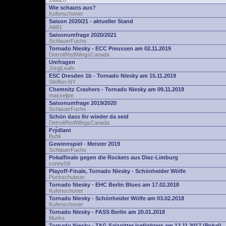
zwelch
Wie schauts aus?
Kufenschoner
Saison 2020/21 - aktueller Stand
Alfi81
Saisonumfrage 2020/2021
SchlauerFuchs
Tornado Niesky - ECC Preussen am 02.11.2019
DetroitRedWingsCanada
Umfragen
JörgiLeafs
ESC Dresden 1b - Tornado Niesky am 15.11.2019
Steffen-NY
Chemnitz Crashers - Tornado Niesky am 09.11.2019
masseljoe
Saisonumfrage 2019/2020
SchlauerFuchs
Schön dass Ihr wieder da seid
DetroitRedWingsCanada
Frýdlant
Buhli
Gewinnspiel - Meister 2019
SchlauerFuchs
Pokalfinale gegen die Rockets aus Diez-Limburg
conny59
Playoff-Finale, Tornado Niesky - Schönheider Wölfe
Puckschubser
Tornado Niesky - EHC Berlin Blues am 17.02.2018
Kufenschoner
Tornado Niesky - Schönheider Wölfe am 03.02.2018
Kufenschoner
Tornado Niesky - FASS Berlin am 20.01.2018
Murks
Tornado Niesky - TAG Salzgitter Icefighters am 12.11.2017 (Pokal)