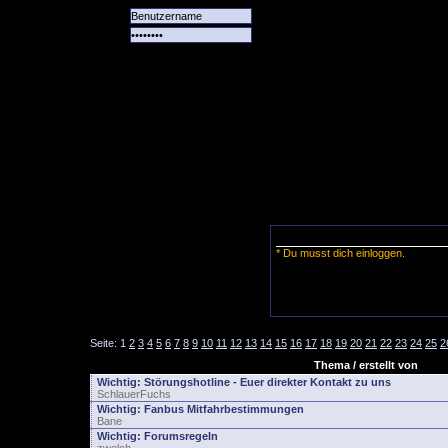
Alle
Das
Forum
Spiele
Team
alle
Tore
* Du musst dich einloggen.
Seite:
1
2
3
4
5
6
7
8
9
10
11
12
13
14
15
16
17
18
19
20
21
22
23
24
25
2
Thema / erstellt von
Wichtig:
Störungshotline - Euer direkter Kontakt zu uns
SchlauerFuchs
Wichtig:
Fanbus Mitfahrbestimmungen
Bane
Wichtig:
Forumsregeln