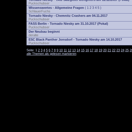
Puckschubser
Wissenswertes - Allgemeine Fragen
(
1
2
3
4
5
)
SchlauerFuchs
Tornado Niesky - Chemnitz Crashers am 04.11.2017
Puckschubser
FASS Berlin - Tornado Niesky am 31.10.2017 (Pokal)
Puckschubser
Der Neubau beginnt
deralte
ESC Black Panther Jonsdorf - Tornado Niesky am 14.10.2017
Puckschubser
Seite:
1
2
3
4
5
6
7
8
9
10
11
12
13
14
15
16
17
18
19
20
21
22
23
24
25
2
alle Themen als gelesen markieren