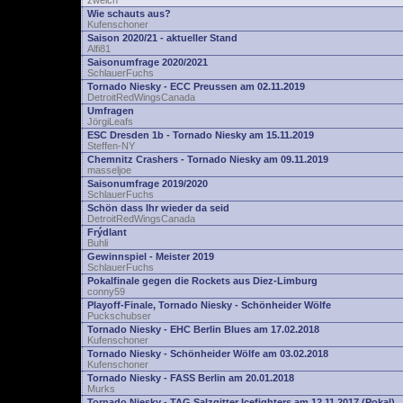
zwelch
Wie schauts aus?
Kufenschoner
Saison 2020/21 - aktueller Stand
Alfi81
Saisonumfrage 2020/2021
SchlauerFuchs
Tornado Niesky - ECC Preussen am 02.11.2019
DetroitRedWingsCanada
Umfragen
JörgiLeafs
ESC Dresden 1b - Tornado Niesky am 15.11.2019
Steffen-NY
Chemnitz Crashers - Tornado Niesky am 09.11.2019
masseljoe
Saisonumfrage 2019/2020
SchlauerFuchs
Schön dass Ihr wieder da seid
DetroitRedWingsCanada
Frýdlant
Buhli
Gewinnspiel - Meister 2019
SchlauerFuchs
Pokalfinale gegen die Rockets aus Diez-Limburg
conny59
Playoff-Finale, Tornado Niesky - Schönheider Wölfe
Puckschubser
Tornado Niesky - EHC Berlin Blues am 17.02.2018
Kufenschoner
Tornado Niesky - Schönheider Wölfe am 03.02.2018
Kufenschoner
Tornado Niesky - FASS Berlin am 20.01.2018
Murks
Tornado Niesky - TAG Salzgitter Icefighters am 12.11.2017 (Pokal)