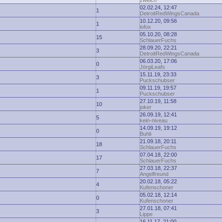
zwelch
02.02.24, 12:47
1
DetroitRedWingsCanada
10.12.20, 09:56
1
iofox
05.10.20, 08:28
15
SchlauerFuchs
28.09.20, 22:21
3
DetroitRedWingsCanada
06.03.20, 17:06
0
JörgiLeafs
15.11.19, 23:33
3
Puckschubser
09.11.19, 19:57
1
Puckschubser
27.10.19, 11:58
10
joker
26.09.19, 12:41
5
kein-niveau
14.09.19, 19:12
0
Buhli
21.09.18, 20:11
18
SchlauerFuchs
07.04.18, 22:00
17
SchlauerFuchs
27.03.18, 22:37
7
Angelfreund
20.02.18, 05:22
4
Kufenschoner
05.02.18, 12:14
0
Kufenschoner
27.01.18, 07:41
3
Lippe
16.11.17, 21:00