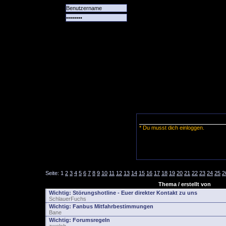
Alle
Das
Forum
Spiele
Team
alle
Tore
* Du musst dich einloggen.
Seite:
1
2
3
4
5
6
7
8
9
10
11
12
13
14
15
16
17
18
19
20
21
22
23
24
25
2
Thema / erstellt von
Wichtig:
Störungshotline - Euer direkter Kontakt zu uns
SchlauerFuchs
Wichtig:
Fanbus Mitfahrbestimmungen
Bane
Wichtig:
Forumsregeln