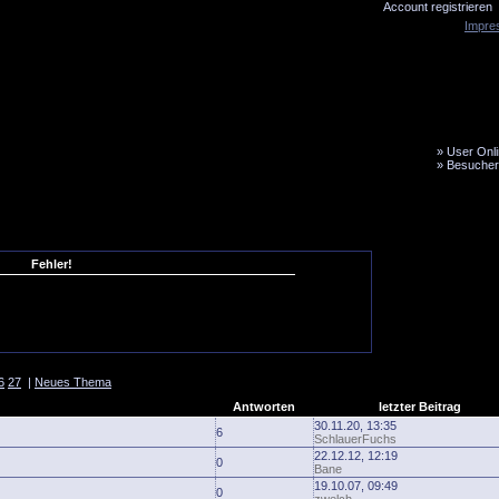
Account registrieren
Impre
»
User Onli
»
Besucher
LiveTicker
Media
Fanbus
Fehler!
6
27
|
Neues Thema
Antworten
letzter Beitrag
30.11.20, 13:35
6
SchlauerFuchs
22.12.12, 12:19
0
Bane
19.10.07, 09:49
0