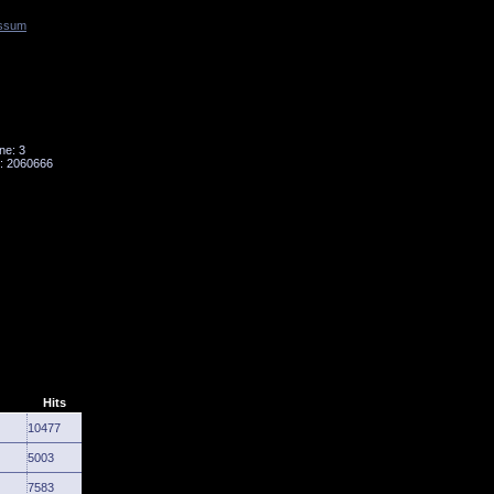
ssum
Tornado
Niesky
ne: 3
: 2060666
Hits
10477
5003
7583