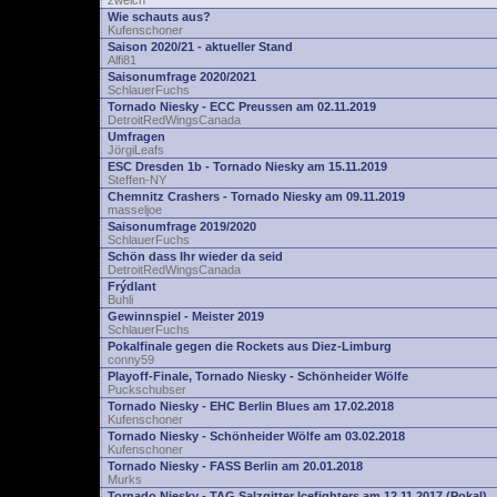
zwelch
Wie schauts aus?
Kufenschoner
Saison 2020/21 - aktueller Stand
Alfi81
Saisonumfrage 2020/2021
SchlauerFuchs
Tornado Niesky - ECC Preussen am 02.11.2019
DetroitRedWingsCanada
Umfragen
JörgiLeafs
ESC Dresden 1b - Tornado Niesky am 15.11.2019
Steffen-NY
Chemnitz Crashers - Tornado Niesky am 09.11.2019
masseljoe
Saisonumfrage 2019/2020
SchlauerFuchs
Schön dass Ihr wieder da seid
DetroitRedWingsCanada
Frýdlant
Buhli
Gewinnspiel - Meister 2019
SchlauerFuchs
Pokalfinale gegen die Rockets aus Diez-Limburg
conny59
Playoff-Finale, Tornado Niesky - Schönheider Wölfe
Puckschubser
Tornado Niesky - EHC Berlin Blues am 17.02.2018
Kufenschoner
Tornado Niesky - Schönheider Wölfe am 03.02.2018
Kufenschoner
Tornado Niesky - FASS Berlin am 20.01.2018
Murks
Tornado Niesky - TAG Salzgitter Icefighters am 12.11.2017 (Pokal)