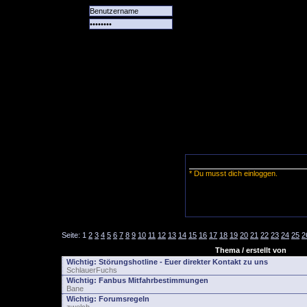
Alle
Das
Forum
Spiele
Team
alle
Tore
* Du musst dich einloggen.
Seite:
1
2
3
4
5
6
7
8
9
10
11
12
13
14
15
16
17
18
19
20
21
22
23
24
25
2
Thema / erstellt von
Wichtig:
Störungshotline - Euer direkter Kontakt zu uns
SchlauerFuchs
Wichtig:
Fanbus Mitfahrbestimmungen
Bane
Wichtig:
Forumsregeln