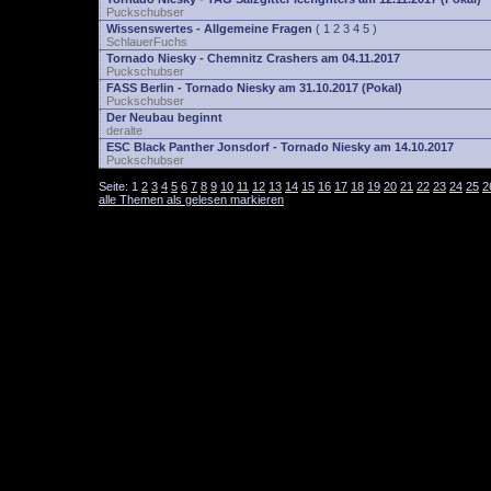
Puckschubser
Wissenswertes - Allgemeine Fragen
(
1
2
3
4
5
)
SchlauerFuchs
Tornado Niesky - Chemnitz Crashers am 04.11.2017
Puckschubser
FASS Berlin - Tornado Niesky am 31.10.2017 (Pokal)
Puckschubser
Der Neubau beginnt
deralte
ESC Black Panther Jonsdorf - Tornado Niesky am 14.10.2017
Puckschubser
Seite:
1
2
3
4
5
6
7
8
9
10
11
12
13
14
15
16
17
18
19
20
21
22
23
24
25
2
alle Themen als gelesen markieren