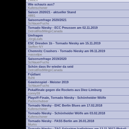
zwelch
Wie schauts aus?
Kufenschoner
Saison 2020/21 - aktueller Stand
Alfi81
Saisonumfrage 2020/2021
SchlauerFuchs
Tornado Niesky - ECC Preussen am 02.11.2019
DetroitRedWingsCanada
Umfragen
JörgiLeafs
ESC Dresden 1b - Tornado Niesky am 15.11.2019
Steffen-NY
Chemnitz Crashers - Tornado Niesky am 09.11.2019
masseljoe
Saisonumfrage 2019/2020
SchlauerFuchs
Schön dass Ihr wieder da seid
DetroitRedWingsCanada
Frýdlant
Buhli
Gewinnspiel - Meister 2019
SchlauerFuchs
Pokalfinale gegen die Rockets aus Diez-Limburg
conny59
Playoff-Finale, Tornado Niesky - Schönheider Wölfe
Puckschubser
Tornado Niesky - EHC Berlin Blues am 17.02.2018
Kufenschoner
Tornado Niesky - Schönheider Wölfe am 03.02.2018
Kufenschoner
Tornado Niesky - FASS Berlin am 20.01.2018
Murks
Tornado Niesky - TAG Salzgitter Icefighters am 12.11.2017 (Pokal)