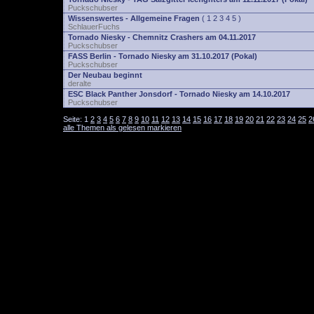
Puckschubser
Wissenswertes - Allgemeine Fragen
(
1
2
3
4
5
)
SchlauerFuchs
Tornado Niesky - Chemnitz Crashers am 04.11.2017
Puckschubser
FASS Berlin - Tornado Niesky am 31.10.2017 (Pokal)
Puckschubser
Der Neubau beginnt
deralte
ESC Black Panther Jonsdorf - Tornado Niesky am 14.10.2017
Puckschubser
Seite:
1
2
3
4
5
6
7
8
9
10
11
12
13
14
15
16
17
18
19
20
21
22
23
24
25
2
alle Themen als gelesen markieren