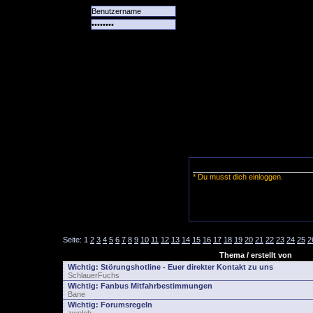
Alle
Das
Forum
Spiele
Team
alle
Tore
* Du musst dich einloggen.
Seite:
1
2
3
4
5
6
7
8
9
10
11
12
13
14
15
16
17
18
19
20
21
22
23
24
25
2
Thema / erstellt von
Wichtig:
Störungshotline - Euer direkter Kontakt zu uns
SchlauerFuchs
Wichtig:
Fanbus Mitfahrbestimmungen
Bane
Wichtig:
Forumsregeln