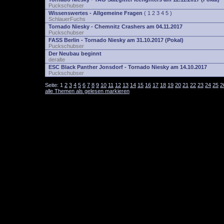
Puckschubser
Wissenswertes - Allgemeine Fragen
(
1
2
3
4
5
)
SchlauerFuchs
Tornado Niesky - Chemnitz Crashers am 04.11.2017
Puckschubser
FASS Berlin - Tornado Niesky am 31.10.2017 (Pokal)
Puckschubser
Der Neubau beginnt
deralte
ESC Black Panther Jonsdorf - Tornado Niesky am 14.10.2017
Puckschubser
Seite:
1
2
3
4
5
6
7
8
9
10
11
12
13
14
15
16
17
18
19
20
21
22
23
24
25
2
alle Themen als gelesen markieren