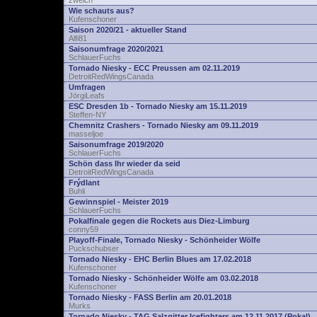
zwelch
Wie schauts aus?
Kufenschoner
Saison 2020/21 - aktueller Stand
Alfi81
Saisonumfrage 2020/2021
SchlauerFuchs
Tornado Niesky - ECC Preussen am 02.11.2019
DetroitRedWingsCanada
Umfragen
JörgiLeafs
ESC Dresden 1b - Tornado Niesky am 15.11.2019
Steffen-NY
Chemnitz Crashers - Tornado Niesky am 09.11.2019
masseljoe
Saisonumfrage 2019/2020
SchlauerFuchs
Schön dass Ihr wieder da seid
DetroitRedWingsCanada
Frýdlant
Buhli
Gewinnspiel - Meister 2019
SchlauerFuchs
Pokalfinale gegen die Rockets aus Diez-Limburg
conny59
Playoff-Finale, Tornado Niesky - Schönheider Wölfe
Puckschubser
Tornado Niesky - EHC Berlin Blues am 17.02.2018
Kufenschoner
Tornado Niesky - Schönheider Wölfe am 03.02.2018
Kufenschoner
Tornado Niesky - FASS Berlin am 20.01.2018
Murks
Tornado Niesky - TAG Salzgitter Icefighters am 12.11.2017 (Pokal)