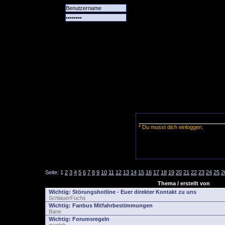
Alle
Das
Forum
Spiele
Team
alle
Tore
* Du musst dich einloggen.
Seite:
1
2
3
4
5
6
7
8
9
10
11
12
13
14
15
16
17
18
19
20
21
22
23
24
25
2
Thema / erstellt von
Wichtig:
Störungshotline - Euer direkter Kontakt zu uns
SchlauerFuchs
Wichtig:
Fanbus Mitfahrbestimmungen
Bane
Wichtig:
Forumsregeln