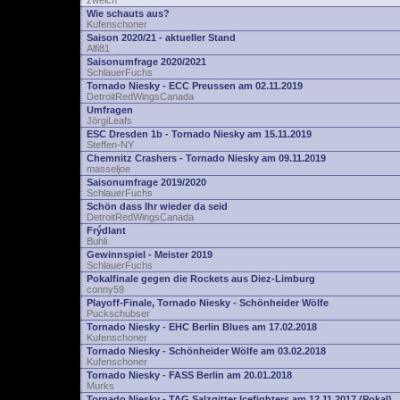
zwelch
Wie schauts aus?
Kufenschoner
Saison 2020/21 - aktueller Stand
Alfi81
Saisonumfrage 2020/2021
SchlauerFuchs
Tornado Niesky - ECC Preussen am 02.11.2019
DetroitRedWingsCanada
Umfragen
JörgiLeafs
ESC Dresden 1b - Tornado Niesky am 15.11.2019
Steffen-NY
Chemnitz Crashers - Tornado Niesky am 09.11.2019
masseljoe
Saisonumfrage 2019/2020
SchlauerFuchs
Schön dass Ihr wieder da seid
DetroitRedWingsCanada
Frýdlant
Buhli
Gewinnspiel - Meister 2019
SchlauerFuchs
Pokalfinale gegen die Rockets aus Diez-Limburg
conny59
Playoff-Finale, Tornado Niesky - Schönheider Wölfe
Puckschubser
Tornado Niesky - EHC Berlin Blues am 17.02.2018
Kufenschoner
Tornado Niesky - Schönheider Wölfe am 03.02.2018
Kufenschoner
Tornado Niesky - FASS Berlin am 20.01.2018
Murks
Tornado Niesky - TAG Salzgitter Icefighters am 12.11.2017 (Pokal)