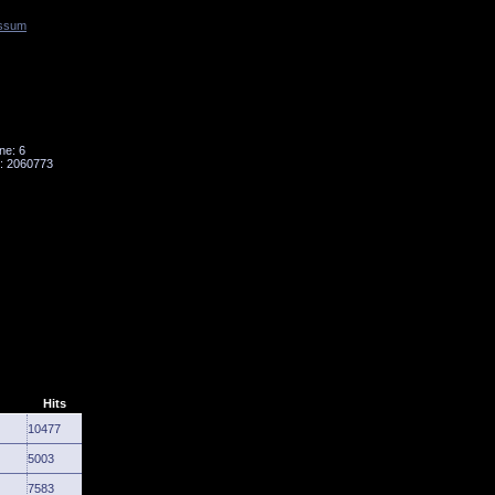
ssum
Tornado
Niesky
ne: 6
: 2060773
Hits
10477
5003
7583