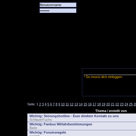
Alle
Das
Forum
Spiele
Team
alle
Tore
* Du musst dich einloggen.
Seite:
1
2
3
4
5
6
7
8
9
10
11
12
13
14
15
16
17
18
19
20
21
22
23
24
25
2
Thema / erstellt von
Wichtig:
Störungshotline - Euer direkter Kontakt zu uns
SchlauerFuchs
Wichtig:
Fanbus Mitfahrbestimmungen
Bane
Wichtig:
Forumsregeln