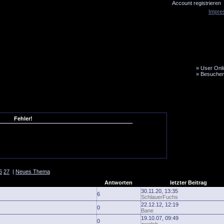
Account registrieren
Impre
»
User Onli
»
Besucher
LiveTicker
Media
Fanbus
Fehler!
6
27
|
Neues Thema
Antworten
letzter Beitrag
30.11.20, 13:35
6
SchlauerFuchs
22.12.12, 12:19
0
Bane
19.10.07, 09:49
0