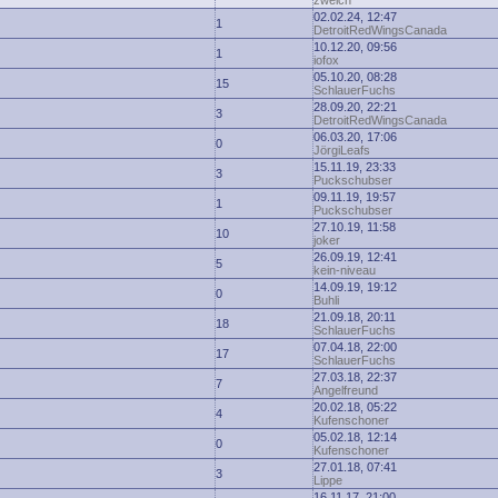
zwelch
02.02.24, 12:47
1
DetroitRedWingsCanada
10.12.20, 09:56
1
iofox
05.10.20, 08:28
15
SchlauerFuchs
28.09.20, 22:21
3
DetroitRedWingsCanada
06.03.20, 17:06
0
JörgiLeafs
15.11.19, 23:33
3
Puckschubser
09.11.19, 19:57
1
Puckschubser
27.10.19, 11:58
10
joker
26.09.19, 12:41
5
kein-niveau
14.09.19, 19:12
0
Buhli
21.09.18, 20:11
18
SchlauerFuchs
07.04.18, 22:00
17
SchlauerFuchs
27.03.18, 22:37
7
Angelfreund
20.02.18, 05:22
4
Kufenschoner
05.02.18, 12:14
0
Kufenschoner
27.01.18, 07:41
3
Lippe
16.11.17, 21:00