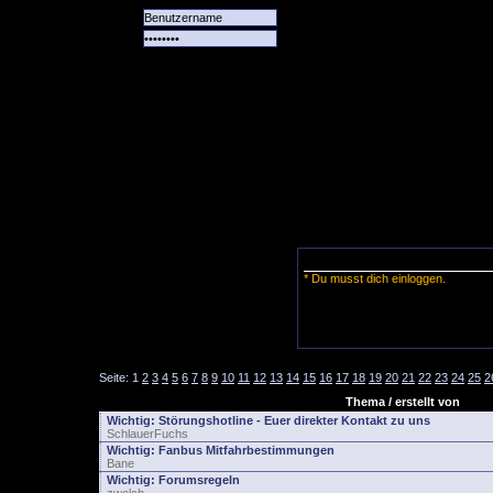
Alle
Das
Forum
Spiele
Team
alle
Tore
* Du musst dich einloggen.
Seite:
1
2
3
4
5
6
7
8
9
10
11
12
13
14
15
16
17
18
19
20
21
22
23
24
25
2
Thema / erstellt von
Wichtig:
Störungshotline - Euer direkter Kontakt zu uns
SchlauerFuchs
Wichtig:
Fanbus Mitfahrbestimmungen
Bane
Wichtig:
Forumsregeln