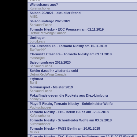
zwelch
Wie schauts aus?
Kufenschoner
Saison 2020/21 - aktueller Stand
Alfi81
Saisonumfrage 2020/2021
SchlauerFuchs
Tornado Niesky - ECC Preussen am 02.11.2019
DetroitRedWingsCanada
Umfragen
JörgiLeafs
ESC Dresden 1b - Tornado Niesky am 15.11.2019
Steffen-NY
Chemnitz Crashers - Tornado Niesky am 09.11.2019
masseljoe
Saisonumfrage 2019/2020
SchlauerFuchs
Schön dass Ihr wieder da seid
DetroitRedWingsCanada
Frýdlant
Buhli
Gewinnspiel - Meister 2019
SchlauerFuchs
Pokalfinale gegen die Rockets aus Diez-Limburg
conny59
Playoff-Finale, Tornado Niesky - Schönheider Wölfe
Puckschubser
Tornado Niesky - EHC Berlin Blues am 17.02.2018
Kufenschoner
Tornado Niesky - Schönheider Wölfe am 03.02.2018
Kufenschoner
Tornado Niesky - FASS Berlin am 20.01.2018
Murks
Tornado Niesky - TAG Salzgitter Icefighters am 12.11.2017 (Pokal)