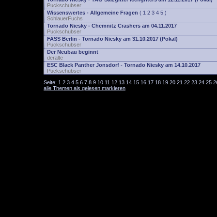
Puckschubser
Wissenswertes - Allgemeine Fragen
(
1
2
3
4
5
)
SchlauerFuchs
Tornado Niesky - Chemnitz Crashers am 04.11.2017
Puckschubser
FASS Berlin - Tornado Niesky am 31.10.2017 (Pokal)
Puckschubser
Der Neubau beginnt
deralte
ESC Black Panther Jonsdorf - Tornado Niesky am 14.10.2017
Puckschubser
Seite:
1
2
3
4
5
6
7
8
9
10
11
12
13
14
15
16
17
18
19
20
21
22
23
24
25
2
alle Themen als gelesen markieren