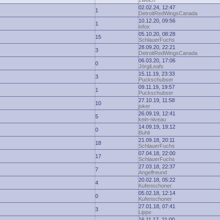
zwelch
02.02.24, 12:47
1
DetroitRedWingsCanada
10.12.20, 09:56
1
iofox
05.10.20, 08:28
15
SchlauerFuchs
28.09.20, 22:21
3
DetroitRedWingsCanada
06.03.20, 17:06
0
JörgiLeafs
15.11.19, 23:33
3
Puckschubser
09.11.19, 19:57
1
Puckschubser
27.10.19, 11:58
10
joker
26.09.19, 12:41
5
kein-niveau
14.09.19, 19:12
0
Buhli
21.09.18, 20:11
18
SchlauerFuchs
07.04.18, 22:00
17
SchlauerFuchs
27.03.18, 22:37
7
Angelfreund
20.02.18, 05:22
4
Kufenschoner
05.02.18, 12:14
0
Kufenschoner
27.01.18, 07:41
3
Lippe
16.11.17, 21:00