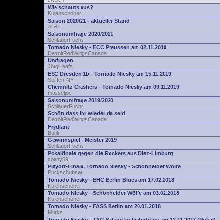
zwelch
Wie schauts aus?
Kufenschoner
Saison 2020/21 - aktueller Stand
Alfi81
Saisonumfrage 2020/2021
SchlauerFuchs
Tornado Niesky - ECC Preussen am 02.11.2019
DetroitRedWingsCanada
Umfragen
JörgiLeafs
ESC Dresden 1b - Tornado Niesky am 15.11.2019
Steffen-NY
Chemnitz Crashers - Tornado Niesky am 09.11.2019
masseljoe
Saisonumfrage 2019/2020
SchlauerFuchs
Schön dass Ihr wieder da seid
DetroitRedWingsCanada
Frýdlant
Buhli
Gewinnspiel - Meister 2019
SchlauerFuchs
Pokalfinale gegen die Rockets aus Diez-Limburg
conny59
Playoff-Finale, Tornado Niesky - Schönheider Wölfe
Puckschubser
Tornado Niesky - EHC Berlin Blues am 17.02.2018
Kufenschoner
Tornado Niesky - Schönheider Wölfe am 03.02.2018
Kufenschoner
Tornado Niesky - FASS Berlin am 20.01.2018
Murks
Tornado Niesky - TAG Salzgitter Icefighters am 12.11.2017 (Pokal)