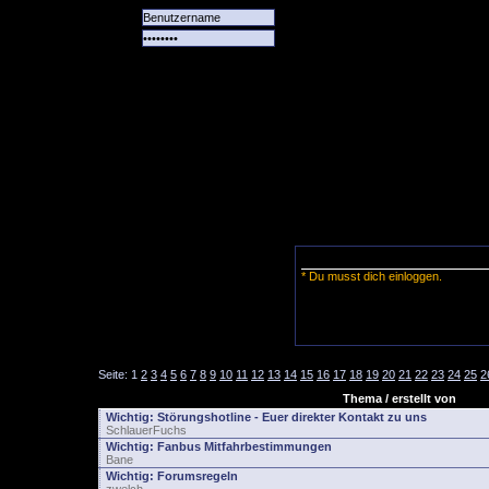
Alle
Das
Forum
Spiele
Team
alle
Tore
* Du musst dich einloggen.
Seite:
1
2
3
4
5
6
7
8
9
10
11
12
13
14
15
16
17
18
19
20
21
22
23
24
25
2
Thema / erstellt von
Wichtig:
Störungshotline - Euer direkter Kontakt zu uns
SchlauerFuchs
Wichtig:
Fanbus Mitfahrbestimmungen
Bane
Wichtig:
Forumsregeln