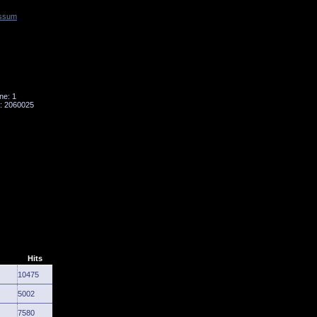
ssum
Tornado
Niesky
ne: 1
: 2060025
Hits
10475
5002
7580