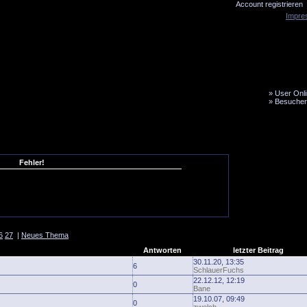
Account registrieren
Impre
»
User Onli
»
Besucher
LiveTicker
Media
Fanbus
Fehler!
6
27
|
Neues Thema
Antworten
letzter Beitrag
30.11.20, 13:35
6
SchlauerFuchs
22.12.12, 12:19
0
Bane
19.10.07, 09:49
0