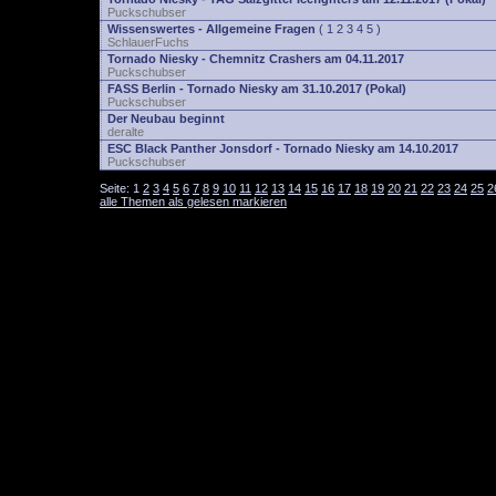
Puckschubser
Wissenswertes - Allgemeine Fragen
(
1
2
3
4
5
)
SchlauerFuchs
Tornado Niesky - Chemnitz Crashers am 04.11.2017
Puckschubser
FASS Berlin - Tornado Niesky am 31.10.2017 (Pokal)
Puckschubser
Der Neubau beginnt
deralte
ESC Black Panther Jonsdorf - Tornado Niesky am 14.10.2017
Puckschubser
Seite:
1
2
3
4
5
6
7
8
9
10
11
12
13
14
15
16
17
18
19
20
21
22
23
24
25
2
alle Themen als gelesen markieren