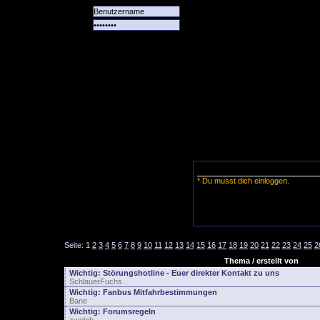
Alle
Das
Forum
Spiele
Team
alle
Tore
* Du musst dich einloggen.
Seite:
1
2
3
4
5
6
7
8
9
10
11
12
13
14
15
16
17
18
19
20
21
22
23
24
25
2
Thema / erstellt von
Wichtig:
Störungshotline - Euer direkter Kontakt zu uns
SchlauerFuchs
Wichtig:
Fanbus Mitfahrbestimmungen
Bane
Wichtig:
Forumsregeln