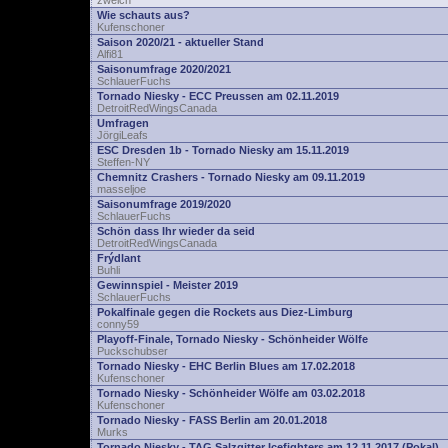
zwelch
Wie schauts aus?
Kufenschoner
Saison 2020/21 - aktueller Stand
Alfi81
Saisonumfrage 2020/2021
SchlauerFuchs
Tornado Niesky - ECC Preussen am 02.11.2019
DetroitRedWingsCanada
Umfragen
JörgiLeafs
ESC Dresden 1b - Tornado Niesky am 15.11.2019
Steffen-NY
Chemnitz Crashers - Tornado Niesky am 09.11.2019
masseljoe
Saisonumfrage 2019/2020
SchlauerFuchs
Schön dass Ihr wieder da seid
DetroitRedWingsCanada
Frýdlant
Buhli
Gewinnspiel - Meister 2019
SchlauerFuchs
Pokalfinale gegen die Rockets aus Diez-Limburg
conny59
Playoff-Finale, Tornado Niesky - Schönheider Wölfe
Puckschubser
Tornado Niesky - EHC Berlin Blues am 17.02.2018
Kufenschoner
Tornado Niesky - Schönheider Wölfe am 03.02.2018
Kufenschoner
Tornado Niesky - FASS Berlin am 20.01.2018
Murks
Tornado Niesky - TAG Salzgitter Icefighters am 12.11.2017 (Pokal)