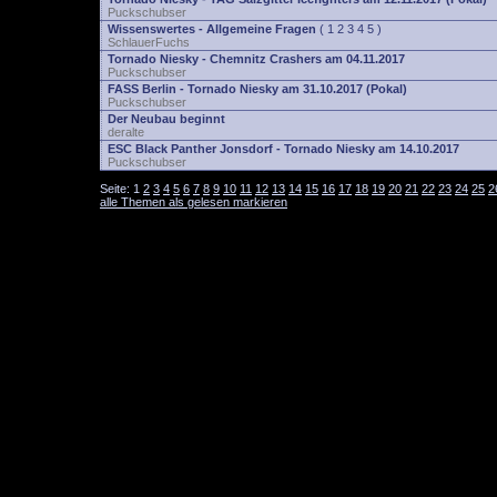
Puckschubser
Wissenswertes - Allgemeine Fragen
(
1
2
3
4
5
)
SchlauerFuchs
Tornado Niesky - Chemnitz Crashers am 04.11.2017
Puckschubser
FASS Berlin - Tornado Niesky am 31.10.2017 (Pokal)
Puckschubser
Der Neubau beginnt
deralte
ESC Black Panther Jonsdorf - Tornado Niesky am 14.10.2017
Puckschubser
Seite:
1
2
3
4
5
6
7
8
9
10
11
12
13
14
15
16
17
18
19
20
21
22
23
24
25
2
alle Themen als gelesen markieren