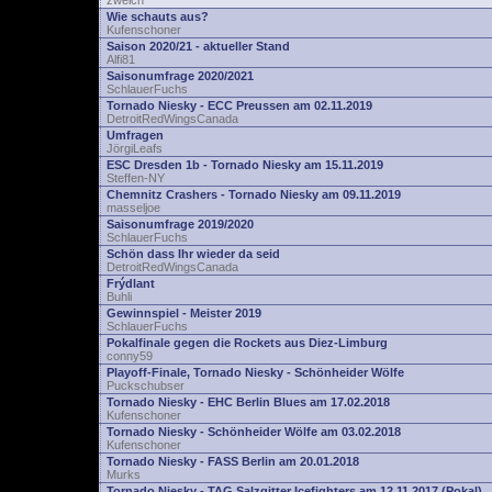
zwelch
Wie schauts aus?
Kufenschoner
Saison 2020/21 - aktueller Stand
Alfi81
Saisonumfrage 2020/2021
SchlauerFuchs
Tornado Niesky - ECC Preussen am 02.11.2019
DetroitRedWingsCanada
Umfragen
JörgiLeafs
ESC Dresden 1b - Tornado Niesky am 15.11.2019
Steffen-NY
Chemnitz Crashers - Tornado Niesky am 09.11.2019
masseljoe
Saisonumfrage 2019/2020
SchlauerFuchs
Schön dass Ihr wieder da seid
DetroitRedWingsCanada
Frýdlant
Buhli
Gewinnspiel - Meister 2019
SchlauerFuchs
Pokalfinale gegen die Rockets aus Diez-Limburg
conny59
Playoff-Finale, Tornado Niesky - Schönheider Wölfe
Puckschubser
Tornado Niesky - EHC Berlin Blues am 17.02.2018
Kufenschoner
Tornado Niesky - Schönheider Wölfe am 03.02.2018
Kufenschoner
Tornado Niesky - FASS Berlin am 20.01.2018
Murks
Tornado Niesky - TAG Salzgitter Icefighters am 12.11.2017 (Pokal)