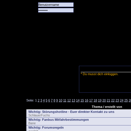
Alle
Das
Forum
Spiele
Team
alle
Tore
* Du musst dich einloggen.
Seite:
1
2
3
4
5
6
7
8
9
10
11
12
13
14
15
16
17
18
19
20
21
22
23
24
25
2
Thema / erstellt von
Wichtig:
Störungshotline - Euer direkter Kontakt zu uns
SchlauerFuchs
Wichtig:
Fanbus Mitfahrbestimmungen
Bane
Wichtig:
Forumsregeln