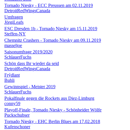
Tornado Niesky - ECC Preussen am 02.11.2019
DetroitRedWingsCanada
Umfragen
JörgiLeafs
ESC Dresden 1b - Tornado Niesky am 15.11.2019
Steffen-NY
Chemnitz Crashers - Tornado Niesky am 09.11.2019
masseljoe
Saisonumfrage 2019/2020
SchlauerFuchs
Schön dass Ihr wieder da seid
DetroitRedWingsCanada
Frýdlant
Buhli
Gewinnspiel - Meister 2019
SchlauerFuchs
Pokalfinale gegen die Rockets aus Diez-Limburg
conny59
Playoff-Finale, Tornado Niesky - Schönheider Wölfe
Puckschubser
Tornado Niesky - EHC Berlin Blues am 17.02.2018
Kufenschoner