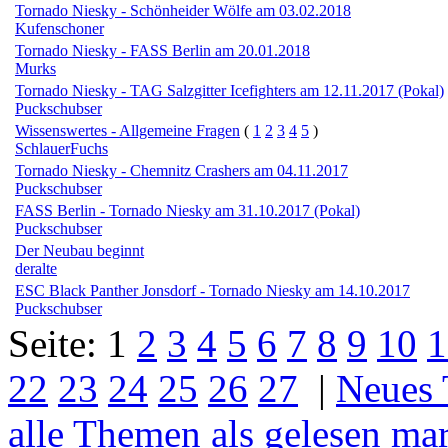
Tornado Niesky - Schönheider Wölfe am 03.02.2018
Kufenschoner
Tornado Niesky - FASS Berlin am 20.01.2018
Murks
Tornado Niesky - TAG Salzgitter Icefighters am 12.11.2017 (Pokal)
Puckschubser
Wissenswertes - Allgemeine Fragen
(
1
2
3
4
5
)
SchlauerFuchs
Tornado Niesky - Chemnitz Crashers am 04.11.2017
Puckschubser
FASS Berlin - Tornado Niesky am 31.10.2017 (Pokal)
Puckschubser
Der Neubau beginnt
deralte
ESC Black Panther Jonsdorf - Tornado Niesky am 14.10.2017
Puckschubser
Seite:
1
2
3
4
5
6
7
8
9
10
1
22
23
24
25
26
27
|
Neues
alle Themen als gelesen ma