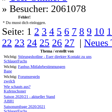
»
Besucher: 2061078
Fehler!
* Du musst dich einloggen.
Seite:
1
2
3
4
5
6
7
8
9
10
1
22
23
24
25
26
27
|
Neues
Thema / erstellt von
Wichtig:
Störungshotline - Euer direkter Kontakt zu uns
SchlauerFuchs
Wichtig:
Fanbus Mitfahrbestimmungen
Bane
Wichtig:
Forumsregeln
zwelch
Wie schauts aus?
Kufenschoner
Saison 2020/21 - aktueller Stand
Alfi81
Saisonumfrage 2020/2021
SchlauerFuchs