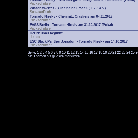
Puckschubser
Wissenswertes - Allgemeine Fragen
(
1
2
3
4
5
)
SchlauerFuchs
Tornado Niesky - Chemnitz Crashers am 04.11.2017
Puckschubser
FASS Berlin - Tornado Niesky am 31.10.2017 (Pokal)
Puckschubser
Der Neubau beginnt
deralte
ESC Black Panther Jonsdorf - Tornado Niesky am 14.10.2017
Puckschubser
Seite:
1
2
3
4
5
6
7
8
9
10
11
12
13
14
15
16
17
18
19
20
21
22
23
24
25
2
alle Themen als gelesen markieren