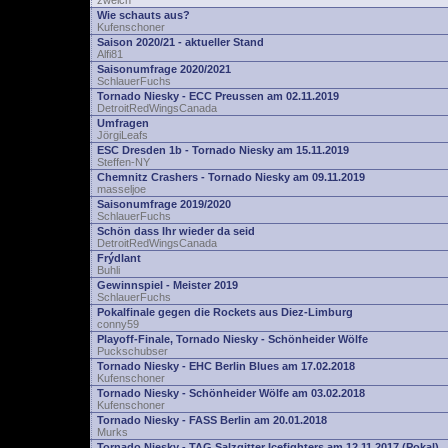
zwelch
Wie schauts aus?
Kufenschoner
Saison 2020/21 - aktueller Stand
Alfi81
Saisonumfrage 2020/2021
SchlauerFuchs
Tornado Niesky - ECC Preussen am 02.11.2019
DetroitRedWingsCanada
Umfragen
JörgiLeafs
ESC Dresden 1b - Tornado Niesky am 15.11.2019
Steffen-NY
Chemnitz Crashers - Tornado Niesky am 09.11.2019
masseljoe
Saisonumfrage 2019/2020
SchlauerFuchs
Schön dass Ihr wieder da seid
DetroitRedWingsCanada
Frýdlant
Buhli
Gewinnspiel - Meister 2019
SchlauerFuchs
Pokalfinale gegen die Rockets aus Diez-Limburg
conny59
Playoff-Finale, Tornado Niesky - Schönheider Wölfe
Puckschubser
Tornado Niesky - EHC Berlin Blues am 17.02.2018
Kufenschoner
Tornado Niesky - Schönheider Wölfe am 03.02.2018
Kufenschoner
Tornado Niesky - FASS Berlin am 20.01.2018
Murks
Tornado Niesky - TAG Salzgitter Icefighters am 12.11.2017 (Pokal)