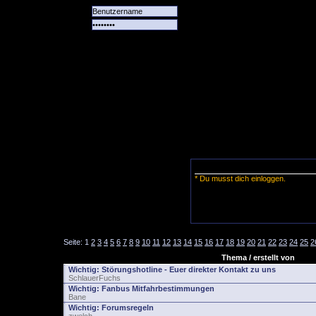
Alle
Das
Forum
Spiele
Team
alle
Tore
* Du musst dich einloggen.
Seite:
1
2
3
4
5
6
7
8
9
10
11
12
13
14
15
16
17
18
19
20
21
22
23
24
25
2
Thema / erstellt von
Wichtig:
Störungshotline - Euer direkter Kontakt zu uns
SchlauerFuchs
Wichtig:
Fanbus Mitfahrbestimmungen
Bane
Wichtig:
Forumsregeln