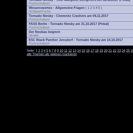
Puckschubser
Wissenswertes - Allgemeine Fragen
(
1
2
3
4
5
)
SchlauerFuchs
Tornado Niesky - Chemnitz Crashers am 04.11.2017
Puckschubser
FASS Berlin - Tornado Niesky am 31.10.2017 (Pokal)
Puckschubser
Der Neubau beginnt
deralte
ESC Black Panther Jonsdorf - Tornado Niesky am 14.10.2017
Puckschubser
Seite:
1
2
3
4
5
6
7
8
9
10
11
12
13
14
15
16
17
18
19
20
21
22
23
24
25
2
alle Themen als gelesen markieren