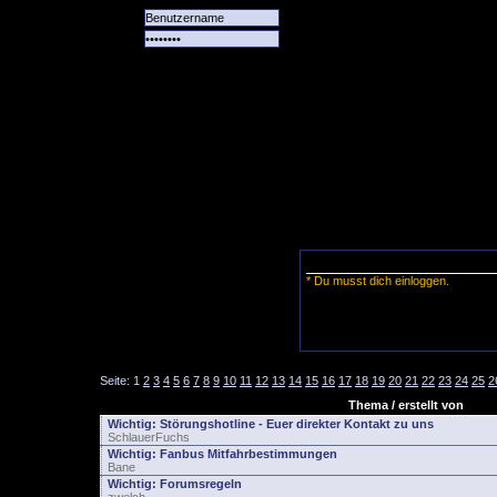
Alle
Das
Forum
Spiele
Team
alle
Tore
* Du musst dich einloggen.
Seite:
1
2
3
4
5
6
7
8
9
10
11
12
13
14
15
16
17
18
19
20
21
22
23
24
25
2
Thema / erstellt von
Wichtig:
Störungshotline - Euer direkter Kontakt zu uns
SchlauerFuchs
Wichtig:
Fanbus Mitfahrbestimmungen
Bane
Wichtig:
Forumsregeln