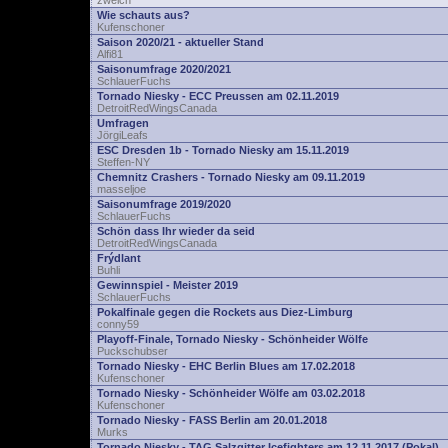
zwelch
Wie schauts aus?
Kufenschoner
Saison 2020/21 - aktueller Stand
Alfi81
Saisonumfrage 2020/2021
SchlauerFuchs
Tornado Niesky - ECC Preussen am 02.11.2019
DetroitRedWingsCanada
Umfragen
JörgiLeafs
ESC Dresden 1b - Tornado Niesky am 15.11.2019
Steffen-NY
Chemnitz Crashers - Tornado Niesky am 09.11.2019
masseljoe
Saisonumfrage 2019/2020
SchlauerFuchs
Schön dass Ihr wieder da seid
DetroitRedWingsCanada
Frýdlant
Buhli
Gewinnspiel - Meister 2019
SchlauerFuchs
Pokalfinale gegen die Rockets aus Diez-Limburg
conny59
Playoff-Finale, Tornado Niesky - Schönheider Wölfe
Puckschubser
Tornado Niesky - EHC Berlin Blues am 17.02.2018
Kufenschoner
Tornado Niesky - Schönheider Wölfe am 03.02.2018
Kufenschoner
Tornado Niesky - FASS Berlin am 20.01.2018
Murks
Tornado Niesky - TAG Salzgitter Icefighters am 12.11.2017 (Pokal)