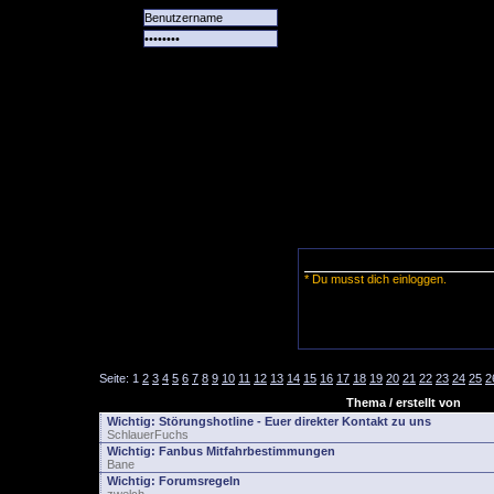
Alle
Das
Forum
Spiele
Team
alle
Tore
* Du musst dich einloggen.
Seite:
1
2
3
4
5
6
7
8
9
10
11
12
13
14
15
16
17
18
19
20
21
22
23
24
25
2
Thema / erstellt von
Wichtig:
Störungshotline - Euer direkter Kontakt zu uns
SchlauerFuchs
Wichtig:
Fanbus Mitfahrbestimmungen
Bane
Wichtig:
Forumsregeln