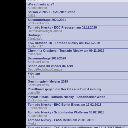
zwelch
Wie schauts aus?
Kufenschoner
Saison 2020/21 - aktueller Stand
Alfi81
Saisonumfrage 2020/2021
SchlauerFuchs
Tornado Niesky - ECC Preussen am 02.11.2019
DetroitRedWingsCanada
Umfragen
JörgiLeafs
ESC Dresden 1b - Tornado Niesky am 15.11.2019
Steffen-NY
Chemnitz Crashers - Tornado Niesky am 09.11.2019
masseljoe
Saisonumfrage 2019/2020
SchlauerFuchs
Schön dass Ihr wieder da seid
DetroitRedWingsCanada
Frýdlant
Buhli
Gewinnspiel - Meister 2019
SchlauerFuchs
Pokalfinale gegen die Rockets aus Diez-Limburg
conny59
Playoff-Finale, Tornado Niesky - Schönheider Wölfe
Puckschubser
Tornado Niesky - EHC Berlin Blues am 17.02.2018
Kufenschoner
Tornado Niesky - Schönheider Wölfe am 03.02.2018
Kufenschoner
Tornado Niesky - FASS Berlin am 20.01.2018
Murks
Tornado Niesky - TAG Salzgitter Icefighters am 12.11.2017 (Pokal)