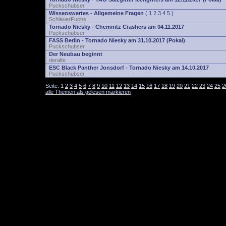
Puckschubser
Wissenswertes - Allgemeine Fragen
(
1
2
3
4
5
)
SchlauerFuchs
Tornado Niesky - Chemnitz Crashers am 04.11.2017
Puckschubser
FASS Berlin - Tornado Niesky am 31.10.2017 (Pokal)
Puckschubser
Der Neubau beginnt
deralte
ESC Black Panther Jonsdorf - Tornado Niesky am 14.10.2017
Puckschubser
Seite:
1
2
3
4
5
6
7
8
9
10
11
12
13
14
15
16
17
18
19
20
21
22
23
24
25
2
alle Themen als gelesen markieren