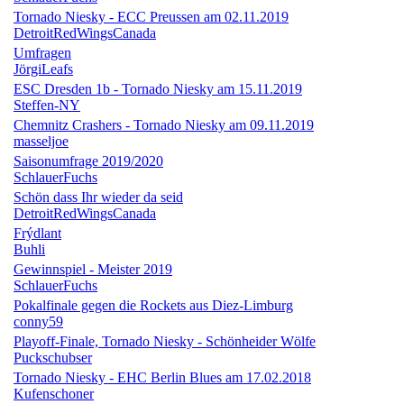
Tornado Niesky - ECC Preussen am 02.11.2019
DetroitRedWingsCanada
Umfragen
JörgiLeafs
ESC Dresden 1b - Tornado Niesky am 15.11.2019
Steffen-NY
Chemnitz Crashers - Tornado Niesky am 09.11.2019
masseljoe
Saisonumfrage 2019/2020
SchlauerFuchs
Schön dass Ihr wieder da seid
DetroitRedWingsCanada
Frýdlant
Buhli
Gewinnspiel - Meister 2019
SchlauerFuchs
Pokalfinale gegen die Rockets aus Diez-Limburg
conny59
Playoff-Finale, Tornado Niesky - Schönheider Wölfe
Puckschubser
Tornado Niesky - EHC Berlin Blues am 17.02.2018
Kufenschoner