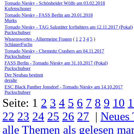
Tornado Niesky - Schönheider Wölfe am 03.02.2018
Kufenschoner
Tornado Niesky - FASS Berlin am 20.01.2018
Murks
Tornado Niesky - TAG Salzgitter Icefighters am 12.11.2017 (Pokal)
Puckschubser
Wissenswertes - Allgemeine Fragen
(
1
2
3
4
5
)
SchlauerFuchs
Tornado Niesky - Chemnitz Crashers am 04.11.2017
Puckschubser
FASS Berlin - Tornado Niesky am 31.10.2017 (Pokal)
Puckschubser
Der Neubau beginnt
deralte
ESC Black Panther Jonsdorf - Tornado Niesky am 14.10.2017
Puckschubser
Seite:
1
2
3
4
5
6
7
8
9
10
1
22
23
24
25
26
27
|
Neues
alle Themen als gelesen ma