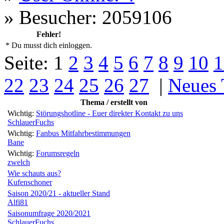
»
Besucher: 2059106
Fehler!
* Du musst dich einloggen.
Seite:
1
2
3
4
5
6
7
8
9
10
1
22
23
24
25
26
27
|
Neues
Thema / erstellt von
Wichtig:
Störungshotline - Euer direkter Kontakt zu uns
SchlauerFuchs
Wichtig:
Fanbus Mitfahrbestimmungen
Bane
Wichtig:
Forumsregeln
zwelch
Wie schauts aus?
Kufenschoner
Saison 2020/21 - aktueller Stand
Alfi81
Saisonumfrage 2020/2021
SchlauerFuchs