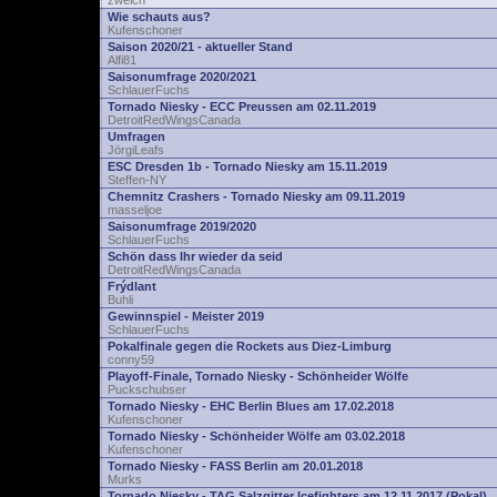
zwelch
Wie schauts aus?
Kufenschoner
Saison 2020/21 - aktueller Stand
Alfi81
Saisonumfrage 2020/2021
SchlauerFuchs
Tornado Niesky - ECC Preussen am 02.11.2019
DetroitRedWingsCanada
Umfragen
JörgiLeafs
ESC Dresden 1b - Tornado Niesky am 15.11.2019
Steffen-NY
Chemnitz Crashers - Tornado Niesky am 09.11.2019
masseljoe
Saisonumfrage 2019/2020
SchlauerFuchs
Schön dass Ihr wieder da seid
DetroitRedWingsCanada
Frýdlant
Buhli
Gewinnspiel - Meister 2019
SchlauerFuchs
Pokalfinale gegen die Rockets aus Diez-Limburg
conny59
Playoff-Finale, Tornado Niesky - Schönheider Wölfe
Puckschubser
Tornado Niesky - EHC Berlin Blues am 17.02.2018
Kufenschoner
Tornado Niesky - Schönheider Wölfe am 03.02.2018
Kufenschoner
Tornado Niesky - FASS Berlin am 20.01.2018
Murks
Tornado Niesky - TAG Salzgitter Icefighters am 12.11.2017 (Pokal)