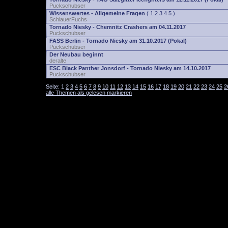
Puckschubser
Wissenswertes - Allgemeine Fragen
(
1
2
3
4
5
)
SchlauerFuchs
Tornado Niesky - Chemnitz Crashers am 04.11.2017
Puckschubser
FASS Berlin - Tornado Niesky am 31.10.2017 (Pokal)
Puckschubser
Der Neubau beginnt
deralte
ESC Black Panther Jonsdorf - Tornado Niesky am 14.10.2017
Puckschubser
Seite:
1
2
3
4
5
6
7
8
9
10
11
12
13
14
15
16
17
18
19
20
21
22
23
24
25
2
alle Themen als gelesen markieren