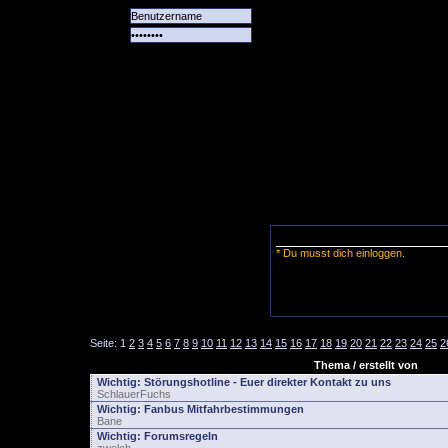
Alle
Das
Forum
Spiele
Team
alle
Tore
* Du musst dich einloggen.
Seite:
1
2
3
4
5
6
7
8
9
10
11
12
13
14
15
16
17
18
19
20
21
22
23
24
25
2
Thema / erstellt von
Wichtig:
Störungshotline - Euer direkter Kontakt zu uns
SchlauerFuchs
Wichtig:
Fanbus Mitfahrbestimmungen
Bane
Wichtig:
Forumsregeln