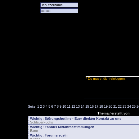
Alle
Das
Forum
Spiele
Team
alle
Tore
* Du musst dich einloggen.
Seite:
1
2
3
4
5
6
7
8
9
10
11
12
13
14
15
16
17
18
19
20
21
22
23
24
25
2
Thema / erstellt von
Wichtig:
Störungshotline - Euer direkter Kontakt zu uns
SchlauerFuchs
Wichtig:
Fanbus Mitfahrbestimmungen
Bane
Wichtig:
Forumsregeln