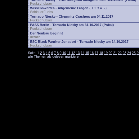
Puckschubser
Wissenswertes - Allgemeine Fragen
(
1
2
3
4
5
)
SchlauerFuchs
Tornado Niesky - Chemnitz Crashers am 04.11.2017
Puckschubser
FASS Berlin - Tornado Niesky am 31.10.2017 (Pokal)
Puckschubser
Der Neubau beginnt
deralte
ESC Black Panther Jonsdorf - Tornado Niesky am 14.10.2017
Puckschubser
Seite:
1
2
3
4
5
6
7
8
9
10
11
12
13
14
15
16
17
18
19
20
21
22
23
24
25
2
alle Themen als gelesen markieren