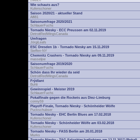
zwelch
Wie schauts aus?
Kufenschoner
Saison 2020/21 - aktueller Stand
Alfi81
Saisonumfrage 2020/2021
SchlauerFuchs
Tornado Niesky - ECC Preussen am 02.11.2019
DetroitRedWingsCanada
Umfragen
JörgiLeafs
ESC Dresden 1b - Tornado Niesky am 15.11.2019
Steffen-NY
Chemnitz Crashers - Tornado Niesky am 09.11.2019
masseljoe
Saisonumfrage 2019/2020
SchlauerFuchs
Schön dass Ihr wieder da seid
DetroitRedWingsCanada
Frýdlant
Buhli
Gewinnspiel - Meister 2019
SchlauerFuchs
Pokalfinale gegen die Rockets aus Diez-Limburg
conny59
Playoff-Finale, Tornado Niesky - Schönheider Wölfe
Puckschubser
Tornado Niesky - EHC Berlin Blues am 17.02.2018
Kufenschoner
Tornado Niesky - Schönheider Wölfe am 03.02.2018
Kufenschoner
Tornado Niesky - FASS Berlin am 20.01.2018
Murks
Tornado Niesky - TAG Salzgitter Icefighters am 12.11.2017 (Pokal)