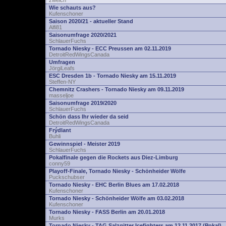
zwelch
Wie schauts aus?
Kufenschoner
Saison 2020/21 - aktueller Stand
Alfi81
Saisonumfrage 2020/2021
SchlauerFuchs
Tornado Niesky - ECC Preussen am 02.11.2019
DetroitRedWingsCanada
Umfragen
JörgiLeafs
ESC Dresden 1b - Tornado Niesky am 15.11.2019
Steffen-NY
Chemnitz Crashers - Tornado Niesky am 09.11.2019
masseljoe
Saisonumfrage 2019/2020
SchlauerFuchs
Schön dass Ihr wieder da seid
DetroitRedWingsCanada
Frýdlant
Buhli
Gewinnspiel - Meister 2019
SchlauerFuchs
Pokalfinale gegen die Rockets aus Diez-Limburg
conny59
Playoff-Finale, Tornado Niesky - Schönheider Wölfe
Puckschubser
Tornado Niesky - EHC Berlin Blues am 17.02.2018
Kufenschoner
Tornado Niesky - Schönheider Wölfe am 03.02.2018
Kufenschoner
Tornado Niesky - FASS Berlin am 20.01.2018
Murks
Tornado Niesky - TAG Salzgitter Icefighters am 12.11.2017 (Pokal)