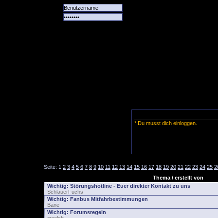
Alle
Das
Forum
Spiele
Team
alle
Tore
* Du musst dich einloggen.
Seite:
1
2
3
4
5
6
7
8
9
10
11
12
13
14
15
16
17
18
19
20
21
22
23
24
25
2
Thema / erstellt von
Wichtig:
Störungshotline - Euer direkter Kontakt zu uns
SchlauerFuchs
Wichtig:
Fanbus Mitfahrbestimmungen
Bane
Wichtig:
Forumsregeln