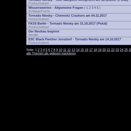
Puckschubser
Wissenswertes - Allgemeine Fragen
(
1
2
3
4
5
)
SchlauerFuchs
Tornado Niesky - Chemnitz Crashers am 04.11.2017
Puckschubser
FASS Berlin - Tornado Niesky am 31.10.2017 (Pokal)
Puckschubser
Der Neubau beginnt
deralte
ESC Black Panther Jonsdorf - Tornado Niesky am 14.10.2017
Puckschubser
Seite:
1
2
3
4
5
6
7
8
9
10
11
12
13
14
15
16
17
18
19
20
21
22
23
24
25
2
alle Themen als gelesen markieren