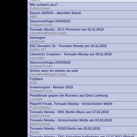
zwelch
Wie schauts aus?
Kufenschoner
Saison 2020/21 - aktueller Stand
Alfi81
Saisonumfrage 2020/2021
SchlauerFuchs
Tornado Niesky - ECC Preussen am 02.11.2019
DetroitRedWingsCanada
Umfragen
JörgiLeafs
ESC Dresden 1b - Tornado Niesky am 15.11.2019
Steffen-NY
Chemnitz Crashers - Tornado Niesky am 09.11.2019
masseljoe
Saisonumfrage 2019/2020
SchlauerFuchs
Schön dass Ihr wieder da seid
DetroitRedWingsCanada
Frýdlant
Buhli
Gewinnspiel - Meister 2019
SchlauerFuchs
Pokalfinale gegen die Rockets aus Diez-Limburg
conny59
Playoff-Finale, Tornado Niesky - Schönheider Wölfe
Puckschubser
Tornado Niesky - EHC Berlin Blues am 17.02.2018
Kufenschoner
Tornado Niesky - Schönheider Wölfe am 03.02.2018
Kufenschoner
Tornado Niesky - FASS Berlin am 20.01.2018
Murks
Tornado Niesky - TAG Salzgitter Icefighters am 12.11.2017 (Pokal)