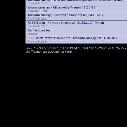
Puckschubser
Wissenswertes - Allgemeine Fragen
(
1
2
3
4
5
)
SchlauerFuchs
Tornado Niesky - Chemnitz Crashers am 04.11.2017
Puckschubser
FASS Berlin - Tornado Niesky am 31.10.2017 (Pokal)
Puckschubser
Der Neubau beginnt
deralte
ESC Black Panther Jonsdorf - Tornado Niesky am 14.10.2017
Puckschubser
Seite:
1
2
3
4
5
6
7
8
9
10
11
12
13
14
15
16
17
18
19
20
21
22
23
24
25
2
alle Themen als gelesen markieren