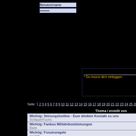
Alle
Das
Forum
Spiele
Team
alle
Tore
* Du musst dich einloggen.
Seite:
1
2
3
4
5
6
7
8
9
10
11
12
13
14
15
16
17
18
19
20
21
22
23
24
25
2
Thema / erstellt von
Wichtig:
Störungshotline - Euer direkter Kontakt zu uns
SchlauerFuchs
Wichtig:
Fanbus Mitfahrbestimmungen
Bane
Wichtig:
Forumsregeln