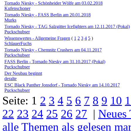
Tornado Niesky - Schönheider Wölfe am 03.02.2018
Kufenschoner
Tornado Niesky - FASS Berlin am 20.01.2018
Murks
Tornado Niesky - TAG Salzgitter Icefighters am 12.11.2017 (Pokal)
Puckschubser
Wissenswertes - Allgemeine Fragen
(
1
2
3
4
5
)
SchlauerFuchs
Tornado Niesky - Chemnitz Crashers am 04.11.2017
Puckschubser
FASS Berlin - Tornado Niesky am 31.10.2017 (Pokal)
Puckschubser
Der Neubau beginnt
deralte
ESC Black Panther Jonsdorf - Tornado Niesky am 14.10.2017
Puckschubser
Seite:
1
2
3
4
5
6
7
8
9
10
1
22
23
24
25
26
27
|
Neues
alle Themen als gelesen ma