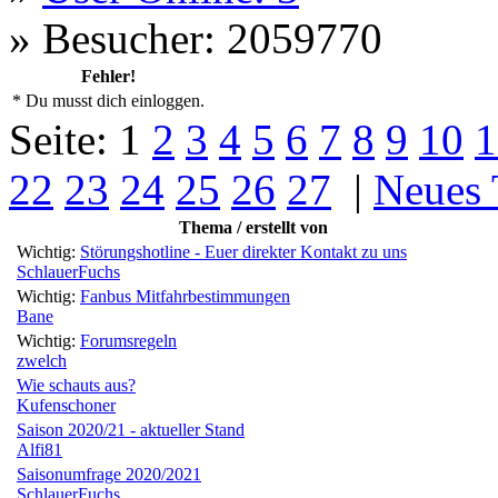
»
Besucher: 2059770
Fehler!
* Du musst dich einloggen.
Seite:
1
2
3
4
5
6
7
8
9
10
1
22
23
24
25
26
27
|
Neues
Thema / erstellt von
Wichtig:
Störungshotline - Euer direkter Kontakt zu uns
SchlauerFuchs
Wichtig:
Fanbus Mitfahrbestimmungen
Bane
Wichtig:
Forumsregeln
zwelch
Wie schauts aus?
Kufenschoner
Saison 2020/21 - aktueller Stand
Alfi81
Saisonumfrage 2020/2021
SchlauerFuchs