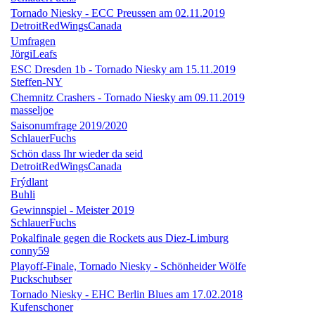
Tornado Niesky - ECC Preussen am 02.11.2019
DetroitRedWingsCanada
Umfragen
JörgiLeafs
ESC Dresden 1b - Tornado Niesky am 15.11.2019
Steffen-NY
Chemnitz Crashers - Tornado Niesky am 09.11.2019
masseljoe
Saisonumfrage 2019/2020
SchlauerFuchs
Schön dass Ihr wieder da seid
DetroitRedWingsCanada
Frýdlant
Buhli
Gewinnspiel - Meister 2019
SchlauerFuchs
Pokalfinale gegen die Rockets aus Diez-Limburg
conny59
Playoff-Finale, Tornado Niesky - Schönheider Wölfe
Puckschubser
Tornado Niesky - EHC Berlin Blues am 17.02.2018
Kufenschoner